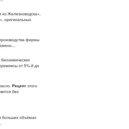
я из Железноводска»,
», оригинальных
 производства фирмы
менн...
и биохимических
 премиксы от 5%-й до
масло.
Рецепт
этого
овится без
 в больших объёмах
.