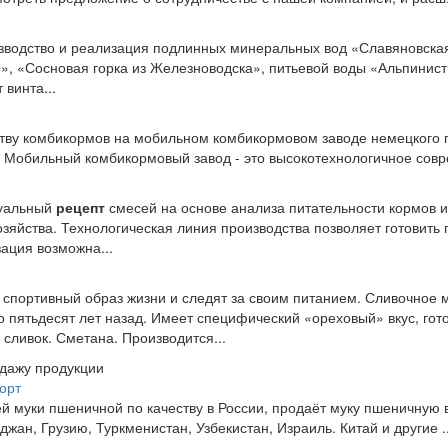
изводство и реализация подлинных минеральных вод «Славяновска
», «Сосновая горка из Железноводска», питьевой воды «Альпинист
винта...
ству комбикормов на мобильном комбикормовом заводе немецкого
обильный комбикормовый завод - это высокотехнологичное совре
дуальный
рецепт
смесей на основе анализа питательности кормов 
озяйства. Технологическая линия производства позволяет готовить
ация возможна...
т спортивный образ жизни и следят за своим питанием. Сливочное 
о пятьдесят лет назад. Имеет специфический «ореховый» вкус, гот
 сливок. Сметана. Производится...
одажу продукции
орт
й муки пшеничной по качеству в России, продаёт муку пшеничную
жан, Грузию, Туркменистан, Узбекистан, Израиль. Китай и другие ..