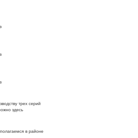
в
в
в
зводству трех серий
 можно здесь
сполагаемся в районе
..