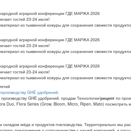
ународной аграрной конференции ГДЕ МАРЖА 2026
чает гостей 23-24 июля!
материал из тыквенной кожуры для сохранения свежести продукто
ународной аграрной конференции ГДЕ МАРЖА 2026
чает гостей 23-24 июля!
материал из тыквенной кожуры для сохранения свежести продукто
ународной аграрной конференции ГДЕ МАРЖА 2026
чает гостей 23-24 июля!
материал из тыквенной кожуры для сохранения свежести продукто
иятий
 производству GHE удобрений.
 производству GHE удобрений. продам Технологии/
рецепт
по прои
ra Duo, Flora Series (Grow, Bloom, Micro, Ripen, Mato) посмотреть
.
м складом мёда и продуктов пчеловодства. Территориально мы ра
отреть предложение о сотрудничестве с нашей компанией, и расш.