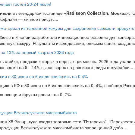
чает гостей 23-24 июля!
 июля
в легендарной гостинице «
Radisson Collection, Москва
». 
оффлайн — личное присутс...
материал из тыквенной кожуры для сохранения свежести продукто
 Кюсю в Японии разработали инновационное решение для консерва
ыквенную кожуру. Результаты исследования, описывающего создание 
 на 13% за первый квартал 2026 года
ь стейки, продажи которых в первые три месяца 2026 года упали на
 же время на 9—14% вырос спрос на различные виды полуфабри...
сии с 30 июня по 6 июля снизились на 0,4%
ию в РФ с 30 июня по 6 июля снизились на 0, 4%, сообщил Росста
 овощи и фрукты росли - на 0, 7%.
дукции Великолукского мясокомбината
ия X5 Group, куда входят торговые сети "Пятерочка", "Перекресток
продукции Великолукского мясокомбината запрещенной доба...