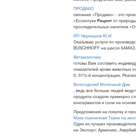
ПРОДАКО
омпания «Продако» - это про
«Ессентуки
Рецепт
от природы
прохладительных напитков «От 
ИП Чернышов Ю.И.
Оказываю услуги по производ
BUSCHHOFF на шасси КАМАЗ. М
Витакомплекс
готовы Вам составить индиви
показателей крови животных х
0, 01%-й концентрации. Реализ
Вологодский Молочный Дом
, ведь все больше людей веду
продукта создали примерно ст
консервантов и соли на основе
Предложения на покупку и пр
Мука пшеничная Терек на эксп
Один из лучших производителе
на Экспорт; Армению, Азербайд