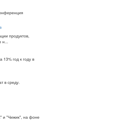
Конференция
в
ции продуктов,
н...
 13% год к году в
т в среду.
" и "Чижик", на фоне