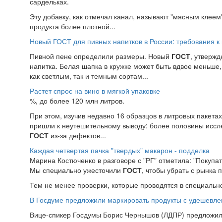
сардельках.
Эту добавку, как отмечал канал, называют "мясным клеем
продукта более плотной...
Новый ГОСТ для пивных напитков в России: требования к 
Пивной пене определили размеры. Новый
ГОСТ
, утверж
напитка. Белая шапка в кружке может быть вдвое меньше, 
как светлым, так и темным сортам...
Растет спрос на вино в мягкой упаковке
%, до более 120 млн литров.
При этом, изучив недавно 16 образцов в литровых пакета
пришли к неутешительному выводу: более половины иссл
ГОСТ
из-за дефектов...
Каждая четвертая пачка "твердых" макарон - подделка
Марина Костюченко в разговоре с "РГ" отметила: "Покупат
Мы специально ужесточили
ГОСТ
, чтобы убрать с рынка 
Тем не менее проверки, которые проводятся в специальн
В Госдуме предложили маркировать продукты с удешевл
Вице-спикер Госдумы Борис Чернышов (ЛДПР) предложил