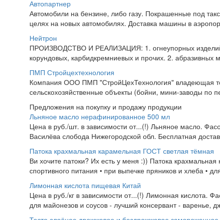
Автопартнер
Автомобили на бензине, либо газу. Покрашенные под такси
целях на новых автомобилях. Доставка машины в аэропорт 
Нейтрон
ПРОИЗВОДСТВО И РЕАЛИЗАЦИЯ: 1. огнеупорных изделий и
корундовых, карбидкремниевых и прочих. 2. абразивных м
ПМП Стройцехтехнология
Компания ООО ПМП "СтройЦехТехнология" владеющая тор
сельскохозяйственные объекты (бойни, мини-заводы по пе
Предложения на покупку и продажу продукции
Льняное масло нерафинированное 500 мл
Цена в руб./шт. в зависимости от...(!) Льняное масло. 
Василёва слобода Нижегородской обл. Бесплатная достав
Патока крахмальная карамельная ГОСТ светлая тёмная
Ви хочите патоки? Их есть у меня :)) Патока крахмальна
спортивного питания • при выпечке пряников и хлеба • для
Лимонная кислота пищевая Китай
Цена в руб./кг в зависимости от...(!) Лимонная кислота. 
для майонезов и соусов - лучший консервант - варенье, дж
Тесто слоёное дрожжевое и бездрожжевое замороженное