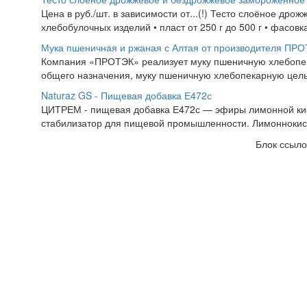
Цена в руб./шт. в зависимости от...(!) Тесто слоёное др
хлебобулочных изделий • пласт от 250 г до 500 г • фасовка 
Мука пшеничная и ржаная с Алтая от производителя ПР
Компания «ПРОТЭК» реализует муку пшеничную хлебопекар
общего назначения, муку пшеничную хлебопекарную цель
Naturaz GS - Пищевая добавка Е472с
ЦИТРЕМ - пищевая добавка Е472с — эфиры лимонной кисл
стабилизатор для пищевой промышленности. Лимоннокисл
Блок ссыло