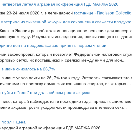
ся четвёртая летняя аграрная конференция ГДЕ МАРЖА 2026
кве 23-24 июля 2026 г. в легендарной
гостинице «Radisson Collecti
материал из тыквенной кожуры для сохранения свежести продукто
 Кюсю в Японии разработали инновационное решение для консерва
ыквенную кожуру. Результаты исследования, описывающего создание 
оринге цен на продовольствие принят в первом чтении
нии законопроект, который позволяет Федеральной налоговой слу
рговых сетях, их поставщиках и сделках между ними для мон...
и в июне снизилось на 26,7%
 в июне упало почти на 26, 7% год к году. Эксперты связывают это 
чениями на поставку армянских коньячных спиртов, из которых ...
т уйти в "тень" при дальнейшем росте акцизов
 пиво, который наблюдается в последние годы, привел к снижению
ие акцизов грозит уходом части производства в теневой сект...
 пх эл 1 цена
ународной аграрной конференции ГДЕ МАРЖА 2026