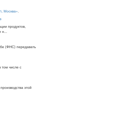
on, Москва»
.
в
ции продуктов,
н...
жбе (ФНС) передавать
в том числе с
 производства этой