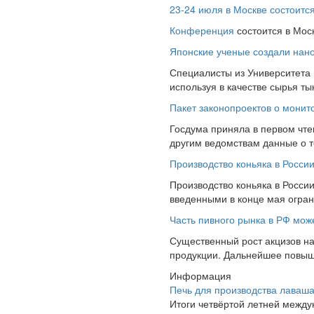
23-24 июля в Москве состоит
Конференция
состоится в Мос
Японские ученые создали нано
Специалисты из Университета
используя в качестве сырья т
Пакет законопроектов о монит
Госдума приняла в первом чте
другим ведомствам данные о то
Производство коньяка в Росси
Производство коньяка в России
введенными в конце мая ограни
Часть пивного рынка в РФ може
Существенный рост акцизов на
продукции. Дальнейшее повышен
Информация
Печь для производства лаваша
Итоги четвёртой летней межд