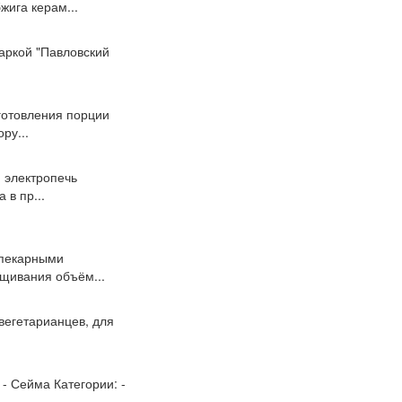
ига керам...
аркой "Павловский
готовления порции
ру...
я электропечь
в пр...
опекарными
щивания объём...
 вегетарианцев, для
 - Сейма Категории: -