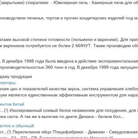
закрытыми) спиралями - Ювелирная печь - Камерные печи для обж
изводством печенья, тортов и прочих кондитерских изделий под м
тами высокой степени готовности (пельмени и вареники). Для при
и вареников потребуется не более 2 МИНУТ. Также производим обо
у. В декабре 1998 года была введена в действие экспериментальна
оизводительностью 360 тонн в год. В декабре 1999 года запущена 
одажу продукции
озаторы.
ения цен и показателей качества зерна, система управления хлеб
уки является единственным эффективным инструментом для нара
центов Китай
от...(!) Изолированный соевый белок незаменим для похудения, для
а скота. А так же в выпечке по диете Дюкана - белков бол...
елток и обычный
 от...(!) Перепелиное яйцо Птицефабрики: - Дивеево - Свердловская
ное - С1 - СО - СВ. Бесплатная доставка по Нижнему Н...