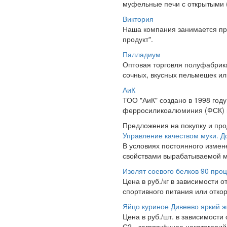
муфельные печи с открытыми (
Виктория
Наша компания занимается про
продукт".
Палладиум
Оптовая торговля полуфабрика
сочных, вкусных пельмешек ил
АиК
ТОО "АиК" создано в 1998 год
ферросиликоалюминия (ФСК) пр
Предложения на покупку и пр
Управление качеством муки. Д
В условиях постоянного измен
свойствами вырабатываемой м
Изолят соевого белков 90 про
Цена в руб./кг в зависимости 
спортивного питания или откорм
Яйцо куриное Дивеево яркий ж
Цена в руб./шт. в зависимости
С2 - загрязнённое некатегорий