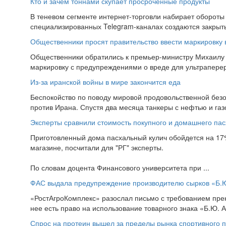
Кто и зачем тоннами скупает просроченные продукты
В теневом сегменте интернет-торговли набирает обороты
специализированных Telegram-каналах создаются закрытые
Общественники просят правительство ввести маркировку 
Общественники обратились к премьер-министру Михаилу
маркировку с предупреждениями о вреде для ультраперер
Из-за иранской войны в мире закончится еда
Беспокойство по поводу мировой продовольственной безо
против Ирана. Спустя два месяца танкеры с нефтью и газ
Эксперты сравнили стоимость покупного и домашнего па
Приготовленный дома пасхальный кулич обойдется на 17
магазине, посчитали для "РГ" эксперты.
По словам доцента Финансового университета при ...
ФАС выдала предупреждение производителю сырков «Б.
«РостАгроКомплекс» разослал письмо с требованием прекр
нее есть право на использование товарного знака «Б.Ю. А
Спрос на протеин вышел за пределы рынка спортивного 