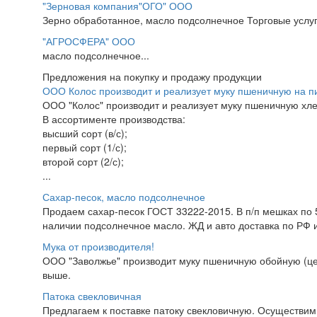
"Зерновая компания"ОГО" ООО
Зерно обработанное, масло подсолнечное Торговые услуги
"АГРОСФЕРА" ООО
масло подсолнечное...
Предложения на покупку и продажу продукции
ООО Колос производит и реализует муку пшеничную на 
ООО "Колос" производит и реализует муку пшеничную х
В ассортименте производства:
высший сорт (в/с);
первый сорт (1/с);
второй сорт (2/с);
...
Сахар-песок, масло подсолнечное
Продаем сахар-песок ГОСТ 33222-2015. В п/п мешках по 50
наличии подсолнечное масло. ЖД и авто доставка по РФ и
Мука от производителя!
ООО "Заволжье" производит муку пшеничную обойную (ц
выше.
Патока свекловичная
Предлагаем к поставке патоку свекловичную. Осуществим