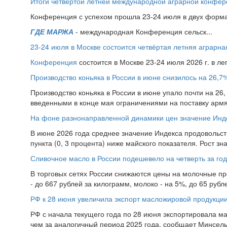
Итоги четвёртой летней международной аграрной конфе
Конференция с успехом прошла 23-24 июля в двух форма
ГДЕ МАРЖА
- международная Конференция сельск...
23-24 июля в Москве состоится четвёртая летняя аграр
Конференция
состоится в Москве 23-24 июля 2026 г. в л
Производство коньяка в России в июне снизилось на 26,7
Производство коньяка в России в июне упало почти на 26, 
введенными в конце мая ограничениями на поставку армян
На фоне разнонаправленной динамики цен значение Инд
В июне 2026 года среднее значение Индекса продовольств
пункта (0, 3 процента) ниже майского показателя. Рост зн
Сливочное масло в России подешевело на четверть за год
В торговых сетях России снижаются цены на молочные про
- до 667 рублей за килограмм, молоко - на 5%, до 65 рубле
РФ к 28 июня увеличила экспорт масложировой продукци
РФ с начала текущего года по 28 июня экспортировала ма
чем за аналогичный период 2025 года, сообщает Минсель