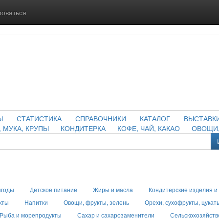
роваться
Ы
СТАТИСТИКА
СПРАВОЧНИКИ
КАТАЛОГ
ВЫСТАВК
, МУКА, КРУПЫ
КОНДИТЕРКА
КОФЕ, ЧАЙ, КАКАО
ОВОЩИ,
ягоды
Детское питание
Жиры и масла
Кондитерские изделия и
кты
Напитки
Овощи, фрукты, зелень
Орехи, сухофрукты, цукат
Рыба и морепродукты
Сахар и сахарозаменители
Сельскохозяйств