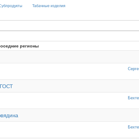
Субпродукты
Табачные изделия
соседние регионы
Серге
 ГОСТ
Бехте
овядина
Бехте