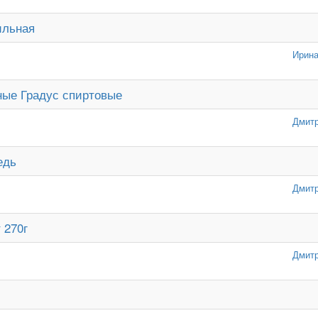
ильная
Ирина
ные Градус спиртовые
Дмитр
едь
Дмитр
 270г
Дмитр