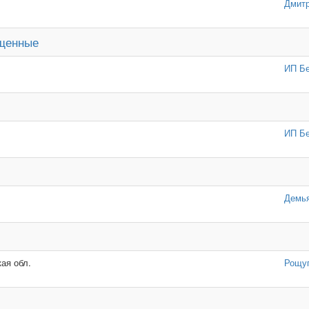
Дмитр
ищенные
ИП Бе
ИП Бе
Демь
ая обл.
Рощу