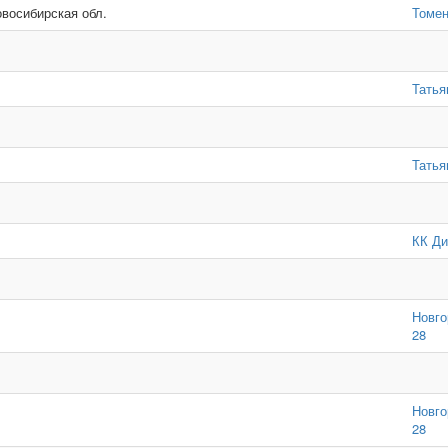
овосибирская обл.
Томен
Татья
Татья
КК Ди
Новго
28
Новго
28