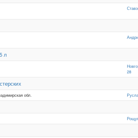
Ставэ
Андри
5 л
Новго
28
стерских
ладимирская обл.
Русл
Рощу