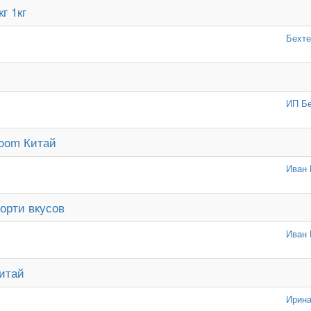
г 1кг
Бехте
ИП Бе
loom Китай
Иван 
орти вкусов
Иван 
Китай
Ирина