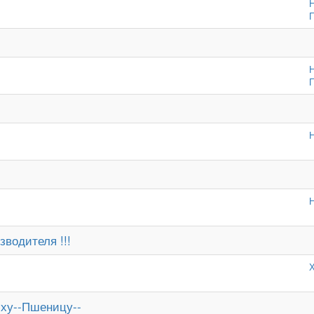
Н
П
Н
П
зводителя !!!
иху--Пшеницу--