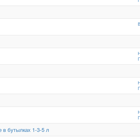
П
В
Н
П
Н
П
Н
П
в бутылках 1-3-5 л