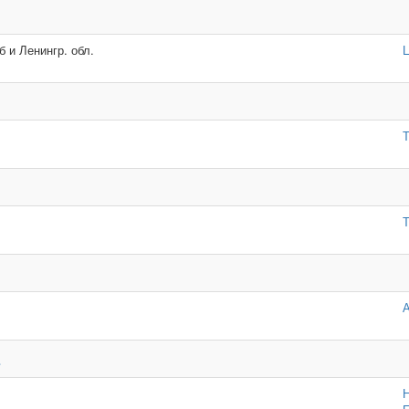
б и Ленингр. обл.
.
Н