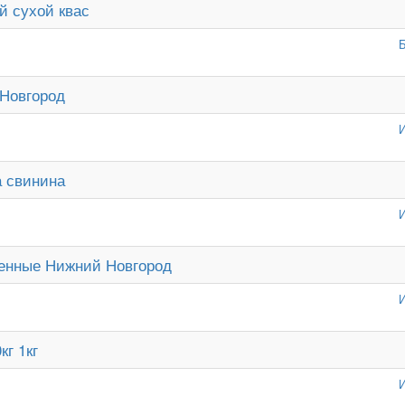
 сухой квас
Новгород
И
а свинина
И
енные Нижний Новгород
И
г 1кг
И