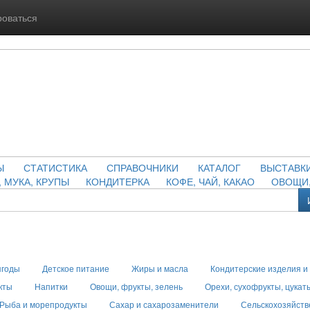
роваться
Ы
СТАТИСТИКА
СПРАВОЧНИКИ
КАТАЛОГ
ВЫСТАВК
, МУКА, КРУПЫ
КОНДИТЕРКА
КОФЕ, ЧАЙ, КАКАО
ОВОЩИ,
ягоды
Детское питание
Жиры и масла
Кондитерские изделия и
кты
Напитки
Овощи, фрукты, зелень
Орехи, сухофрукты, цукат
Рыба и морепродукты
Сахар и сахарозаменители
Сельскохозяйств