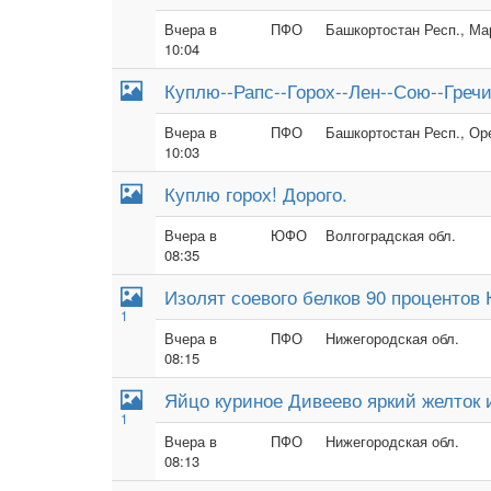
Вчера в
ПФО
Башкортостан Респ., Мар
10:04
Куплю--Рапс--Горох--Лен--Сою--Греч
Вчера в
ПФО
Башкортостан Респ., Оре
10:03
Куплю горох! Дорого.
Вчера в
ЮФО
Волгоградская обл.
08:35
Изолят соевого белков 90 процентов 
1
Вчера в
ПФО
Нижегородская обл.
08:15
Яйцо куриное Дивеево яркий желток
1
Вчера в
ПФО
Нижегородская обл.
08:13