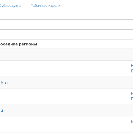
Субпродукты
Табачные изделия
соседние регионы
Н
П
5 л
Н
П
ы.
Б