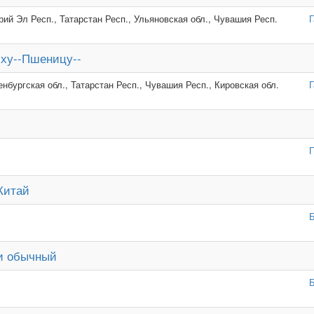
ий Эл Респ., Татарстан Респ., Ульяновская обл., Чувашия Респ.
Г
иху--Пшеницу--
нбургская обл., Татарстан Респ., Чувашия Респ., Кировская обл.
Г
Китай
Б
 и обычный
Б