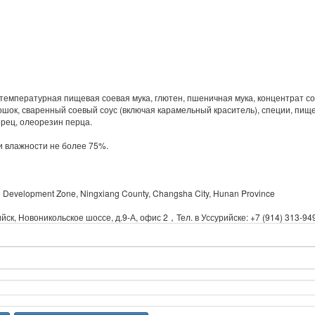
емпературная пищевая соевая мука, глютен, пшеничная мука, концентрат сое
рошок, сваренный соевый соус (включая карамельный краситель), специи, пи
ерец, олеорезин перца.
и влажности не более 75%.
l Development Zone, Ningxiang County, Changsha City, Hunan Province
йск, Новоникольское шоссе, д.9-А, офис 2，Тел. в Уссурийске: +7 (914) 313-94