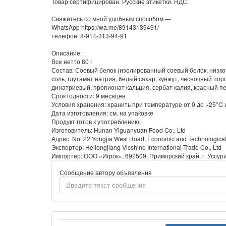
Товар сертифицирован. Русские этикетки. НДС.
Свяжитесь со мной удобным способом —
WhatsApp https://wa.me/89143139491/
телефон: 8-914-313-94-91
Описание:
Все нетто 80 г
Состав: Соевый белок (изолированный соевый белок, низкот
соль, глутамат натрия, белый сахар, кунжут, чесночный по
динатриевый, пропионат кальция, сорбат калия, красный п
Срок годности: 9 месяцев
Условия хранения: хранить при температуре от 0 до +25°C 
Дата изготовления: см. на упаковке
Продукт готов к употреблению.
Изготовитель: Hunan Yiguanyuan Food Co., Ltd
Адрес: No. 22 Yongjia West Road, Economic and Technologica
Экспортер: Heilongjiang Vicshine International Trade Co., Ltd
Импортер: ООО «Игрок», 692509, Приморский край, г. Уссури
Сообщение автору объявления