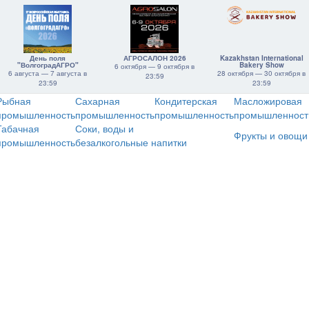
День поля
АГРОСАЛОН 2026
Kazakhstan International
"ВолгоградАГРО"
Bakery Show
6 октября — 9 октября в
6 августа — 7 августа в
28 октября — 30 октября в
23:59
23:59
23:59
Рыбная
Сахарная
Кондитерская
Масложировая
промышленность
промышленность
промышленность
промышленност
Табачная
Соки, воды и
Фрукты и овощи
промышленность
безалкогольные напитки