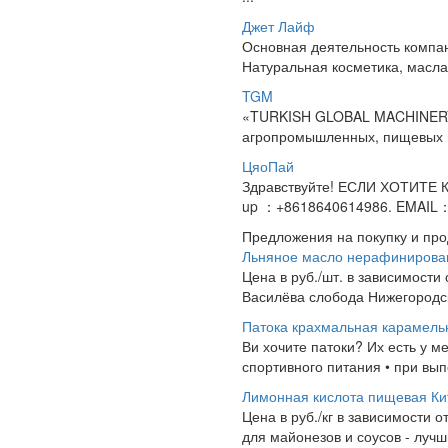
Джет Лайф
Основная деятельность компан
Натуральная косметика, масла,
TGM
«TURKISH GLOBAL MACHINERY.
агропромышленных, пищевых пр
ЦяоПай
Здравствуйте! ЕСЛИ ХОТИТЕ
up ：+8618640614986. EMAIL：
Предложения на покупку и пр
Льняное масло нерафинирова
Цена в руб./шт. в зависимости
Василёва слобода Нижегородск
Патока крахмальная карамель
Ви хочите патоки? Их есть у м
спортивного питания • при вып
Лимонная кислота пищевая Ки
Цена в руб./кг в зависимости о
для майонезов и соусов - лучши