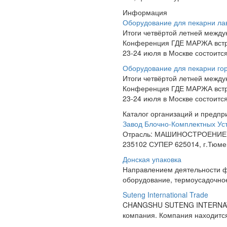
Информация
Оборудование для пекарни л
Итоги четвёртой летней межд
Конференция ГДЕ МАРЖА встре
23-24 июля в Москве состоит
Оборудование для пекарни гор
Итоги четвёртой летней межд
Конференция ГДЕ МАРЖА встре
23-24 июля в Москве состоит
Каталог организаций и предпр
Завод Блочно-Комплектных Ус
Отрасль: МАШИНОСТРОЕНИЕ
235102 СУПЕР 625014, г.Тюмен
Донская упаковка
Направлением деятельности ф
оборудование, термоусадочное
Suteng International Trade
CHANGSHU SUTENG INTERNATIO
компания. Компания находитс
...