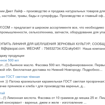
ии Джет Лайф – производство и продажа натуральных товаров для 
 настойки, травы, бады и суперфуды. Производство и главный оф..
COM » предлагает в широком ассортименте все, что необходимо
омышленности, сельхозтехника, запчасти, оборудование для упак
 КУПИТЬ ЛИНИНЯ ДЛЯ ШЕЛУШЕНИЯ ЗЕРНОВЫХ КУЛЬТУР, СООБЩИТЕ
ltt@qiaopai.com. WECHAT：756532734.ICQ:sky0401 Наша компания
одажу продукции
нное 500 мл
 от...(!) Льняное масло. Фасовка 500 мл. Нерафинированное. Перв
ой обл. Бесплатная доставка по Нижний Новгороду. Подробнос...
ная ГОСТ светлая тёмная
еня :)) Патока крахмальная карамельная ГОСТ светлая прозрачная:
ечке пряников и хлеба • для производства варенья, д...
тай
т...(!) Лимонная кислота. Фасовка от 10 граммов до мешка 25 кг. П
й консервант - варенье, джем и желе - изготовление ...