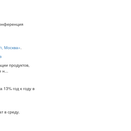
Конференция
on, Москва»
.
в
ции продуктов,
н...
 13% год к году в
т в среду.