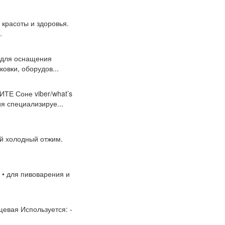
красоты и здоровья.
.
 для оснащения
овки, оборудов...
 Соне viber/what’s
 специализируе...
ый холодный отжим.
 • для пивоварения и
ищевая Используется: -