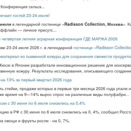
Конференция сельск...
чает гостей 23-24 июля!
 июля
в легендарной гостинице «
Radisson Collection, Москва
». 
оффлайн — личное присутс...
ся четвёртая летняя аграрная конференция ГДЕ МАРЖА 2026
кве 23-24 июля 2026 г. в легендарной
гостинице «Radisson Collecti
материал из тыквенной кожуры для сохранения свежести продукто
 Кюсю в Японии разработали инновационное решение для консерва
ыквенную кожуру. Результаты исследования, описывающего создание 
 на 13% за первый квартал 2026 года
ь стейки, продажи которых в первые три месяца 2026 года упали на
 же время на 9—14% вырос спрос на различные виды полуфабри...
сии с 30 июня по 6 июля снизились на 0,4%
ию в РФ с 30 июня по 6 июля снизились на 0, 4%, сообщил Росста
 овощи и фрукты росли - на 0, 7%.