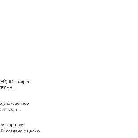
) Юр. адрес:
ТЕЛЬН...
о-упаковочное
нных, т...
ая торговая
D. создано с целью