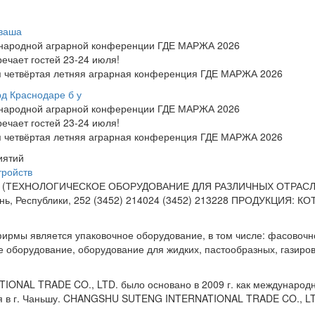
аваша
ународной аграрной конференции ГДЕ МАРЖА 2026
чает гостей 23-24 июля!
ся четвёртая летняя аграрная конференция ГДЕ МАРЖА 2026
д Краснодаре б у
ународной аграрной конференции ГДЕ МАРЖА 2026
чает гостей 23-24 июля!
ся четвёртая летняя аграрная конференция ГДЕ МАРЖА 2026
иятий
тройств
 (ТЕХНОЛОГИЧЕСКОЕ ОБОРУДОВАНИЕ ДЛЯ РАЗЛИЧНЫХ ОТРАСЛЕЙ
ь, Республики, 252 (3452) 214024 (3452) 213228 ПРОДУКЦИЯ: КО
ирмы является упаковочное оборудование, в том числе: фасовочн
 оборудование, оборудование для жидких, пастообразных, газирова
NAL TRADE CO., LTD. было основано в 2009 г. как международн
я в г. Чаньшу. CHANGSHU SUTENG INTERNATIONAL TRADE CO., LT