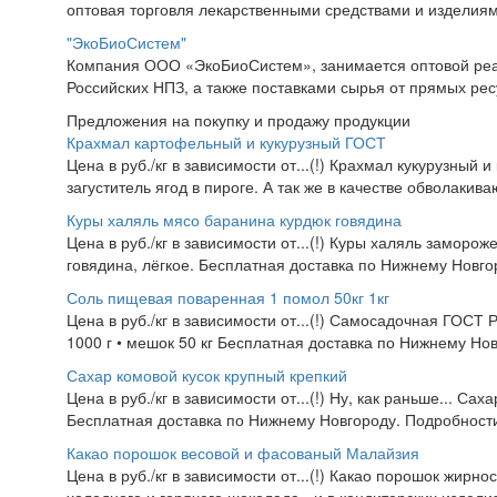
оптовая торговля лекарственными средствами и изделиям
"ЭкоБиоСистем"
Компания ООО «ЭкоБиоСистем», занимается оптовой реа
Российских НПЗ, а также поставками сырья от прямых рес
Предложения на покупку и продажу продукции
Крахмал картофельный и кукурузный ГОСТ
Цена в руб./кг в зависимости от...(!) Крахмал кукурузный 
загуститель ягод в пироге. А так же в качестве обволакив
Куры халяль мясо баранина курдюк говядина
Цена в руб./кг в зависимости от...(!) Куры халяль заморож
говядина, лёгкое. Бесплатная доставка по Нижнему Новгор
Соль пищевая поваренная 1 помол 50кг 1кг
Цена в руб./кг в зависимости от...(!) Самосадочная ГОСТ
1000 г • мешок 50 кг Бесплатная доставка по Нижнему Нов
Сахар комовой кусок крупный крепкий
Цена в руб./кг в зависимости от...(!) Ну, как раньше... Са
Бесплатная доставка по Нижнему Новгороду. Подробности 
Какао порошок весовой и фасованый Малайзия
Цена в руб./кг в зависимости от...(!) Какао порошок жирно