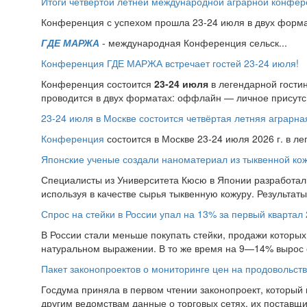
Итоги четвёртой летней международной аграрной конфе
Конференция с успехом прошла 23-24 июля в двух форма
ГДЕ МАРЖА
- международная Конференция сельск...
Конференция ГДЕ МАРЖА встречает гостей 23-24 июля!
Конференция состоится
23-24 июля
в легендарной гости
проводится в двух форматах: оффлайн — личное присутс.
23-24 июля в Москве состоится четвёртая летняя аграр
Конференция
состоится в Москве 23-24 июля 2026 г. в л
Японские ученые создали наноматериал из тыквенной ко
Специалисты из Университета Кюсю в Японии разработал
используя в качестве сырья тыквенную кожуру. Результат
Спрос на стейки в России упал на 13% за первый квартал 
В России стали меньше покупать стейки, продажи которых 
натуральном выражении. В то же время на 9—14% вырос 
Пакет законопроектов о мониторинге цен на продовольств
Госдума приняла в первом чтении законопроект, который
другим ведомствам данные о торговых сетях, их поставщи