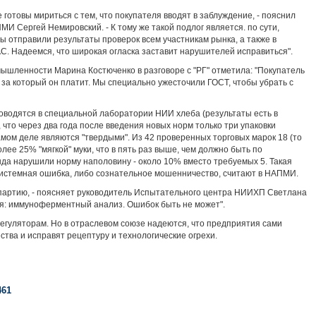
готовы мириться с тем, что покупателя вводят в заблуждение, - пояснил
И Сергей Немировский. - К тому же такой подлог является. по сути,
 отправили результаты проверок всем участникам рынка, а также в
С. Надеемся, что широкая огласка заставит нарушителей исправиться".
шленности Марина Костюченко в разговоре с "РГ" отметила: "Покупатель
 за который он платит. Мы специально ужесточили ГОСТ, чтобы убрать с
роводятся в специальной лаборатории НИИ хлеба (результаты есть в
 что через два года после введения новых норм только три упаковки
амом деле являются "твердыми". Из 42 проверенных торговых марок 18 (то
лее 25% "мягкой" муки, что в пять раз выше, чем должно быть по
да нарушили норму наполовину - около 10% вместо требуемых 5. Такая
 системная ошибка, либо сознательное мошенничество, считают в НАПМИ.
партию, - поясняет руководитель Испытательного центра НИИХП Светлана
ная: иммуноферментный анализ. Ошибок быть не может".
егуляторам. Но в отраслевом союзе надеются, что предприятия сами
ства и исправят рецептуру и технологические огрехи.
461