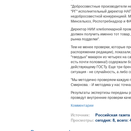
"Добросовестные производители не 
"РГ" исполнительный директор НАПМ
недобросовестной конкуренцией. Мы
Минсельхоз, Роспотребнадзор и ФА
Директор НИИ хлебопекарной промы
должен получить именно тот товар,
рынка подделки".
Тем не менее проверки, которые п
распоряжении редакции), показали,
"твердых" макарон из четырех на с
есть почти половина!) содержали бо
действующему ГОСТу. Еще три брен
ситуация - не случайность, а либо
"Мы методично проверяем каждую 
Смирнова. - И методика у нас точ
Результаты экспертизы переданы р
проведут внутренние проверки каче
Комментарии
Источник:
Российская газета
Просмотры:
сегодня: 8, всего: 