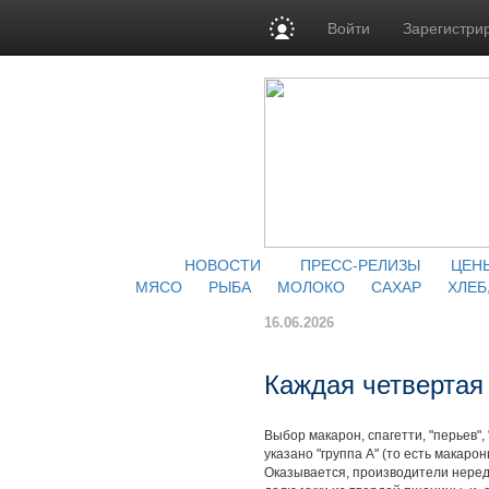
Войти
Зарегистри
НОВОСТИ
ПРЕСС-РЕЛИЗЫ
ЦЕН
МЯСО
РЫБА
МОЛОКО
САХАР
ХЛЕБ
16.06.2026
Каждая четвертая 
Выбор макарон, спагетти, "перьев",
указано "группа А" (то есть макар
Оказывается, производители неред