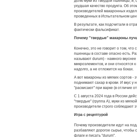
долю муки из твердой пшеницы, и, 
ухудшая качество продукта. Об это
производителей макаронных издел
проведенных в Испытательном це
В результате, как подсчитали в от
фактически фальсификат.
Почему "твердые" макароны луч
Конечно, это не говорит о том, что
пшеницы в составе опасно есть. Ра
называют durum) - намного вкуснее
микроэлементов, и они относятся к
надолго, а не отложится на боках.
А вот макароны из мягких сортов -
поднимают сахар в крови. И вкус у 
"раскисают" при варке (в отличие о
С 1 августа 2024 года в России дей
"твердые" (группа А), муки из мягк
производители строго соблюдают э
Игра с рецептурой
Почему производители идут на под
разбавляют дорогое сырье, чтобы с
флаги и писать "durum".