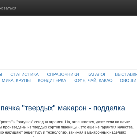
роваться
Ы
СТАТИСТИКА
СПРАВОЧНИКИ
КАТАЛОГ
ВЫСТАВК
, МУКА, КРУПЫ
КОНДИТЕРКА
КОФЕ, ЧАЙ, КАКАО
ОВОЩИ,
пачка "твердых" макарон - подделка
 "рожек" и "ракушек" сегодня огромен. Но, оказывается, даже если на пачке
оны произведены из твердых сортов пшеницы), это еще не гарантия качества.
ко нарушают рецептуру и технологию, занижая в макаронных изделиях