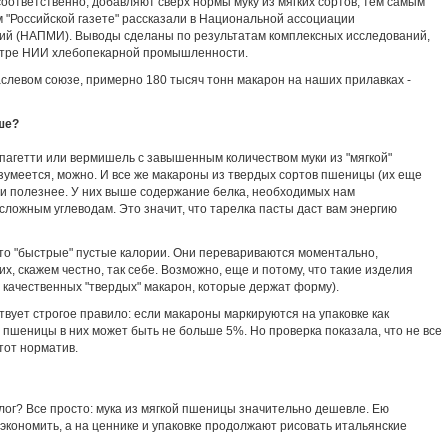
соответственно, добавляют сверх нормы муку из мягких сортов, тем самым
м "Российской газете" рассказали в Национальной ассоциации
ий (НАПМИ). Выводы сделаны по результатам комплексных исследований,
нтре НИИ хлебопекарной промышленности.
раслевом союзе, примерно 180 тысяч тонн макарон на наших прилавках -
ше?
 спагетти или вермишель с завышенным количеством муки из "мягкой"
зумеется, можно. И все же макароны из твердых сортов пшеницы (их еще
 и полезнее. У них выше содержание белка, необходимых нам
 сложным углеводам. Это значит, что тарелка пасты даст вам энергию
 это "быстрые" пустые калории. Они перевариваются моментально,
них, скажем честно, так себе. Возможно, еще и потому, что такие изделия
т качественных "твердых" макарон, которые держат форму).
ствует строгое правило: если макароны маркируются на упаковке как
ой пшеницы в них может быть не больше 5%. Но проверка показала, что не все
тот норматив.
лог? Все просто: мука из мягкой пшеницы значительно дешевле. Ею
экономить, а на ценнике и упаковке продолжают рисовать итальянские