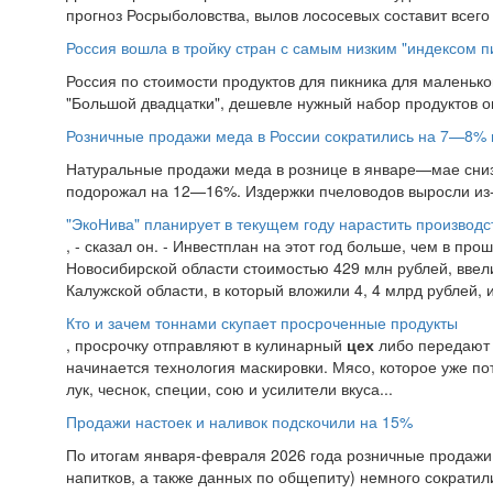
прогноз Росрыболовства, вылов лососевых составит всего 2
Россия вошла в тройку стран с самым низким "индексом п
Россия по стоимости продуктов для пикника для маленьк
"Большой двадцатки", дешевле нужный набор продуктов ока
Розничные продажи меда в России сократились на 7—8% г
Натуральные продажи меда в рознице в январе—мае сниз
подорожал на 12—16%. Издержки пчеловодов выросли из-за
"ЭкоНива" планирует в текущем году нарастить производс
, - сказал он. - Инвестплан на этот год больше, чем в п
Новосибирской области стоимостью 429 млн рублей, ввел
Калужской области, в который вложили 4, 4 млрд рублей, 
Кто и зачем тоннами скупает просроченные продукты
, просрочку отправляют в кулинарный
цех
либо передают 
начинается технология маскировки. Мясо, которое уже п
лук, чеснок, специи, сою и усилители вкуса...
Продажи настоек и наливок подскочили на 15%
По итогам января-февраля 2026 года розничные продажи 
напитков, а также данных по общепиту) немного сократили