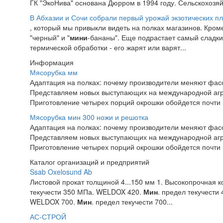
ГК "ЭкоНива" основана Дюрром в 1994 году. Сельскохозяй
В Абхазии и Сочи собрали первый урожай экзотических п
, который мы привыкли видеть на полках магазинов. Кроме 
"черный" и "
мини
-бананы". Еще подрастает самый сладки
термической обработки - его жарят или варят...
Информация
Мясорубка мм
Адаптация на полках: почему производители меняют фасо
Представляем новых выступающих на международной а
Приготовление четырех порций окрошки обойдется почти в
Мясорубка мин 300 ножи и решотка
Адаптация на полках: почему производители меняют фасо
Представляем новых выступающих на международной а
Приготовление четырех порций окрошки обойдется почти в
Каталог организаций и предприятий
Ssab Oxelosund Ab
Листовой прокат толщиной 4...150 мм 1. Высокопрочная
текучести 350 МПа. WELDOX 420.
Мин
. предел текучест
WELDOX 700.
Мин
. предел текучести 700...
АС-СТРОЙ