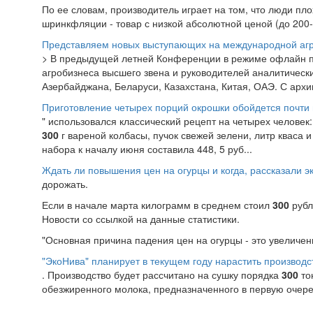
По ее словам, производитель играет на том, что люди пл
шринкфляции - товар с низкой абсолютной ценой (до 200-
Представляем новых выступающих на международной а
> В предыдущей летней Конференции в режиме офлайн 
агробизнеса высшего звена и руководителей аналитическ
Азербайджана, Беларуси, Казахстана, Китая, ОАЭ. С архив
Приготовление четырех порций окрошки обойдется почти 
" использовался классический рецепт на четырех человек
300
г вареной колбасы, пучок свежей зелени, литр кваса и
набора к началу июня составила 448, 5 руб...
Ждать ли повышения цен на огурцы и когда, рассказали э
дорожать.
Если в начале марта килограмм в среднем стоил
300
рубл
Новости со ссылкой на данные статистики.
"Основная причина падения цен на огурцы - это увеличен
"ЭкоНива" планирует в текущем году нарастить производс
. Производство будет рассчитано на сушку порядка
300
тон
обезжиренного молока, предназначенного в первую очеред