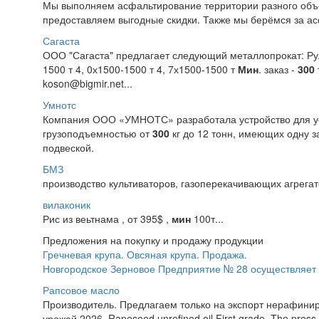
Мы выполняем асфальтирование территории разного объё
предоставляем выгодные скидки. Также мы берёмся за асф
Сагаста
ООО "Сагаста" предлагает следующий металлопрокат: Руло
1500 т 4, 0х1500-1500 т 4, 7х1500-1500 т
Мин
. заказ -
300
koson@bigmir.net...
Умнотс
Компания ООО «УМНОТС» разработала устройство для уст
грузоподъемностью от
300
кг до 12 тонн, имеющих одну 
подвеской.
БМЗ
производство культиваторов, газоперекачивающих агрегат
вилаконик
Рис из веьтнама , от 395$ ,
мин
100т...
Предложения на покупку и продажу продукции
Гречневая крупа. Овсяная крупа. Продажа.
Новгородское Зерновое Предприятие № 28 осуществляет п
Рапсовое масло
Производитель. Предлагаем только на экспорт нерафини
урожай 2026. Rapeseed unrefined oil First grade. The pres