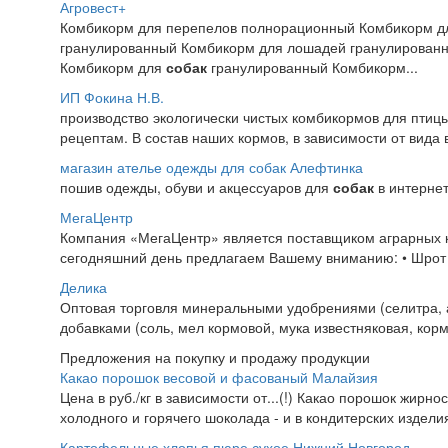
Агровест+
Комбикорм для перепелов полнорационный Комбикорм д
гранулированный Комбикорм для лошадей гранулирован
Комбикорм для
собак
гранулированный Комбикорм...
ИП Фокина Н.В.
производство экологически чистых комбикормов для птиц
рецептам. В состав наших кормов, в зависимости от вида в
магазин ателье одежды для собак Алефтинка
пошив одежды, обуви и акцессуаров для
собак
в интернет
МегаЦентр
Компания «МегаЦентр» является поставщиком аграрных к
сегодняшний день предлагаем Вашему вниманию: • Шрот с
Делика
Оптовая торговля минеральными удобрениями (селитра, 
добавками (соль, мел кормовой, мука известняковая, ко
Предложения на покупку и продажу продукции
Какао порошок весовой и фасованый Малайзия
Цена в руб./кг в зависимости от...(!) Какао порошок жирно
холодного и горячего шоколада - и в кондитерских изделия
Картофельные хлопья пюре сухое Нижний Новгород