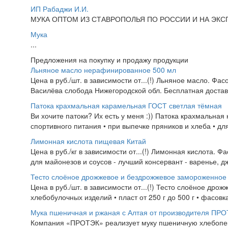
ИП Рабаджи И.И.
МУКА ОПТОМ ИЗ СТАВРОПОЛЬЯ ПО РОССИИ И НА ЭКСП
Мука
...
Предложения на покупку и продажу продукции
Льняное масло нерафинированное 500 мл
Цена в руб./шт. в зависимости от...(!) Льняное масло. 
Василёва слобода Нижегородской обл. Бесплатная достав
Патока крахмальная карамельная ГОСТ светлая тёмная
Ви хочите патоки? Их есть у меня :)) Патока крахмальна
спортивного питания • при выпечке пряников и хлеба • для
Лимонная кислота пищевая Китай
Цена в руб./кг в зависимости от...(!) Лимонная кислота. 
для майонезов и соусов - лучший консервант - варенье, дж
Тесто слоёное дрожжевое и бездрожжевое замороженное
Цена в руб./шт. в зависимости от...(!) Тесто слоёное др
хлебобулочных изделий • пласт от 250 г до 500 г • фасовка 
Мука пшеничная и ржаная с Алтая от производителя ПР
Компания «ПРОТЭК» реализует муку пшеничную хлебопекар