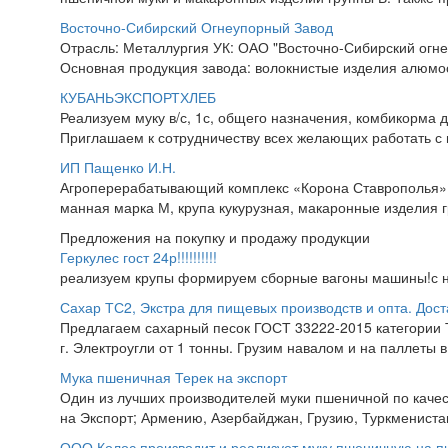
Восточно-Сибирский Огнеупорный Завод
Отрасль: Металлургия УК: ОАО "Восточно-Сибирский огнеу
Основная продукция завода: волокнистые изделия алюмос
КУБАНЬЭКСПОРТХЛЕБ
Реализуем муку в/с, 1с, общего назначения, комбикорма д
Приглашаем к сотрудничеству всех желающих работать с на
ИП Пащенко И.Н.
Агроперерабатывающий комплекс «Корона Ставрополья» пр
манная марка М, крупа кукурузная, макаронные изделия гр
Предложения на покупку и продажу продукции
Геркулес гост 24р!!!!!!!!!!
реализуем крупы формируем сборные вагоны машины!с нд
Сахар ТС2, Экстра для пищевых производств и опта. Дост
Предлагаем сахарный песок ГОСТ 33222-2015 категории Т
г. Электроугли от 1 тонны. Грузим навалом и на паллеты в
Мука пшеничная Терек на экспорт
Один из лучших производителей муки пшеничной по качес
на Экспорт; Армению, Азербайджан, Грузию, Туркменистан,
ООО Колос производит и реализует муку пшеничную на 