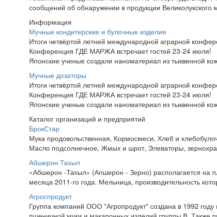
сообщений об обнаружении в продукции Великолукского 
Информация
Мучные кондитерские и булочные изделия
Итоги четвёртой летней международной аграрной конфе
Конференция ГДЕ МАРЖА встречает гостей 23-24 июля!
Японские ученые создали наноматериал из тыквенной ко
Мучные дозаторы
Итоги четвёртой летней международной аграрной конфе
Конференция ГДЕ МАРЖА встречает гостей 23-24 июля!
Японские ученые создали наноматериал из тыквенной ко
Каталог организаций и предприятий
БрокСтар
Мука продовольственная, Кормосмеси, Хлеб и хлебобуло
Масло подсолнечное, Жмых и шрот, Элеваторы, зернохра
Абшерон Тахыл
«Абшерон -Тахыл» (Апшерон - Зерно) располагается на 
месяца 2011-го года. Мельница, производительность котор
Агроспродукт
Группа компаний ООО "Агропродукт" создана в 1992 году 
пшеничной муки и макаронных изделий группы В. Также п