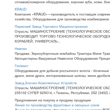
сплавов(пожарное оборудование, коронки зуба, ножи, боко
KRAUD
Компания «KRAUD»—производитель и поставщик современ
хозяйства. Оборудование для производства комбикормов:
Пермский Завод Торгового Машиностроения
Отрасль: МАШИНОСТРОЕНИЕ (ТЕХНОЛОГИЧЕСКОЕ ОБОР
ПРОИЗВОДИТ ТОРГОВО-ТЕХНОЛОГИЧЕСКОЕ ОБОРУДОВ
КОРАБЛЕЙ, УНИВЕРСАЛЬ...
Нивлан
Продажа: Зерноуборочные комбайны Трактора Мини-Трак
Автоцистерны Вакуумные Навесное Оборудование Прицеп
Геомант
Оборудование для добычи россыпного золота - бочечные 
драги, мини драги, моторизованные шлюзы, мини дробилки
Завод Блочно-Комплектных Устройств
Отрасль: МАШИНОСТРОЕНИЕ (ТЕХНОЛОГИЧЕСКОЕ ОБОР
235102 СУПЕР 625014, г.Тюмень, Республики, 252 (3452
Предложения на покупку и продажу продукции
Линия по производству фруктовых и овощных соков
Линия по производству фруктовых и овощных миксов BOE