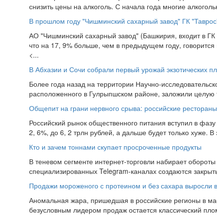
снизить цены на алкоголь. С начала года многие алкоголь
В прошлом году "Чишминский сахарный завод" ГК "Таврос
АО "Чишминский сахарный завод" (Башкирия, входит в ГК "
что на 17, 9% больше, чем в предыдущем году, говорится 
<...
В Абхазии и Сочи собрали первый урожай экзотических п
Более года назад на территории Научно-исследовательско
расположенного в Гулрыпшском районе, заложили целую т
Общепит на грани нервного срыва: российские рестораны
Российский рынок общественного питания вступил в фазу с
2, 6%, до 6, 2 трлн рублей, а дальше будет только хуже. В
Кто и зачем тоннами скупает просроченные продукты
В теневом сегменте интернет-торговли набирает обороты
специализированных Telegram-каналах создаются закрытые
Продажи мороженого с протеином и без сахара выросли 
Аномальная жара, пришедшая в российские регионы в мае
безусловным лидером продаж остается классический плом