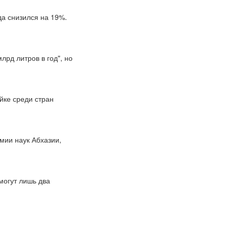
да снизился на 19%.
рд литров в год", но
йке среди стран
мии наук Абхазии,
могут лишь два
.