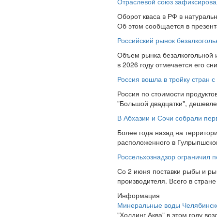
Отраслевой союз зафиксировал
Оборот кваса в РФ в натураль
Об этом сообщается в презент
Российский рынок безалкоголь
Объем рынка безалкогольной и
в 2026 году отмечается его с
Россия вошла в тройку стран 
Россия по стоимости продукто
"Большой двадцатки", дешевле 
В Абхазии и Сочи собрали пер
Более года назад на территори
расположенного в Гулрыпшском
Россельхознадзор ограничил 
Со 2 июня поставки рыбы и ры
производителя. Всего в стране
Информация
Минеральные воды Челябинск
"Холдинг Аква" в этом году во