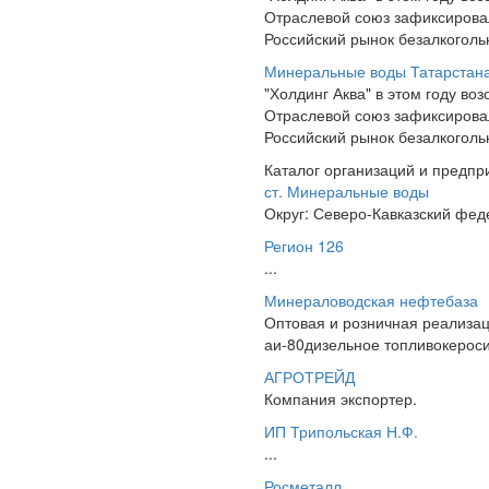
Отраслевой союз зафиксировал
Российский рынок безалкоголь
Минеральные воды Татарстан
"Холдинг Аква" в этом году во
Отраслевой союз зафиксировал
Российский рынок безалкоголь
Каталог организаций и предпр
ст. Минеральные воды
Округ: Северо-Кавказский фед
Регион 126
...
Минераловодская нефтебаза
Оптовая и розничная реализац
аи-80дизельное топливокерос
АГРОТРЕЙД
Компания экспортер.
ИП Трипольская Н.Ф.
...
Росметалл