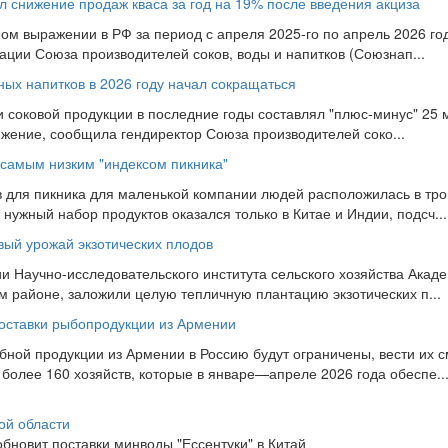
 снижение продаж кваса за год на 19% после введения акциза
ном выражении в РФ за период с апреля 2025-го по апрель 2026 го
ации Союза производителей соков, воды и напитков (Союзнап...
ных напитков в 2026 году начал сокращаться
 соковой продукции в последние годы составлял "плюс-минус" 25 мл
нижение, сообщила гендиректор Союза производителей соко...
с самым низким "индексом пикника"
в для пикника для маленькой компании людей расположилась в тро
нужный набор продуктов оказался только в Китае и Индии, подсч...
вый урожай экзотических плодов
и Научно-исследовательского института сельского хозяйства Акаде
 районе, заложили целую тепличную плантацию экзотических п...
поставки рыбопродукции из Армении
бной продукции из Армении в Россию будут ограничены, вести их с
 более 160 хозяйств, которые в январе—апреле 2026 года обеспе..
ой области
зобновит поставки минводы "Ессентуки" в Китай