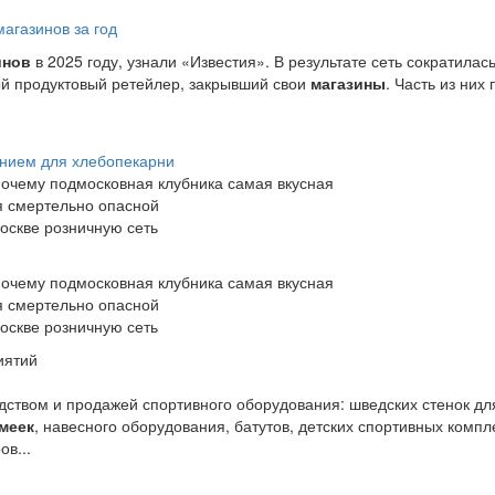
агазинов за год
инов
в 2025 году, узнали «Известия». В результате сеть сократилас
ый продуктовый ретейлер, закрывший свои
магазины
. Часть из них
анием для хлебопекарни
почему подмосковная клубника самая вкусная
я смертельно опасной
Москве розничную сеть
почему подмосковная клубника самая вкусная
я смертельно опасной
Москве розничную сеть
иятий
ством и продажей спортивного оборудования: шведских стенок для
меек
, навесного оборудования, батутов, детских спортивных компл
ов...