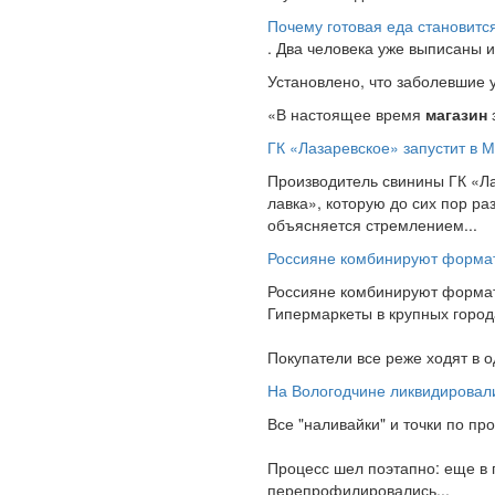
Почему готовая еда становитс
. Два человека уже выписаны и
Установлено, что заболевшие 
«В настоящее время
магазин
ГК «Лазаревское» запустит в 
Производитель свинины ГК «Ла
лавка», которую до сих пор ра
объясняется стремлением...
Россияне комбинируют формат
Россияне комбинируют формат
Гипермаркеты в крупных город
Покупатели все реже ходят в 
На Вологодчине ликвидировали
Все "наливайки" и точки по пр
Процесс шел поэтапно: еще в 
перепрофилировались...