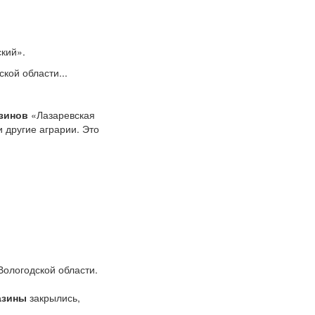
кий».
кой области...
зинов
«Лазаревская
и другие аграрии. Это
Вологодской области.
азины
закрылись,