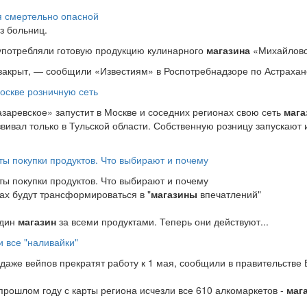
я смертельно опасной
з больниц.
употребляли готовую продукцию кулинарного
магазина
«Михайловс
закрыт, — сообщили «Известиям» в Роспотребнадзоре по Астраханс
Москве розничную сеть
заревское» запустит в Москве и соседних регионах свою сеть
мага
звивал только в Тульской области. Собственную розницу запускают 
ы покупки продуктов. Что выбирают и почему
ы покупки продуктов. Что выбирают и почему
ах будут трансформироваться в "
магазины
впечатлений"
один
магазин
за всеми продуктами. Теперь они действуют...
 все "наливайки"
одаже вейпов прекратят работу к 1 мая, сообщили в правительстве 
прошлом году с карты региона исчезли все 610 алкомаркетов -
маг