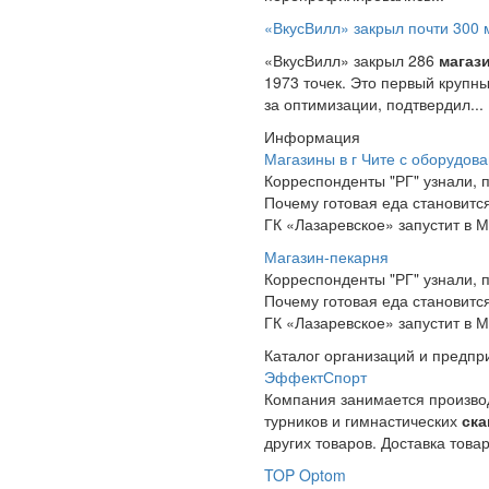
«ВкусВилл» закрыл почти 300 м
«ВкусВилл» закрыл 286
магаз
1973 точек. Это первый крупн
за оптимизации, подтвердил...
Информация
Магазины в г Чите с оборудов
Корреспонденты "РГ" узнали, 
Почему готовая еда становитс
ГК «Лазаревское» запустит в 
Магазин-пекарня
Корреспонденты "РГ" узнали, 
Почему готовая еда становитс
ГК «Лазаревское» запустит в 
Каталог организаций и предпр
ЭффектСпорт
Компания занимается производ
турников и гимнастических
ска
других товаров. Доставка товар
TOP Optom