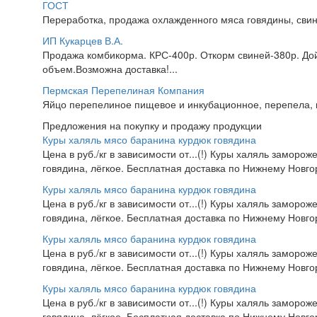
ГОСТ
Переработка, продажа охлажденного мяса говядины, свин
ИП Кукарцев В.А.
Продажа комбикорма. КРС-400р. Откорм свиней-380р. До
объем.Возможна доставка!...
Пермская Перепелиная Компания
Яйцо перепелиное пищевое и инкубационное, перепела, к
Предложения на покупку и продажу продукции
Куры халяль мясо баранина курдюк говядина
Цена в руб./кг в зависимости от...(!) Куры халяль заморож
говядина, лёгкое. Бесплатная доставка по Нижнему Новгор
Куры халяль мясо баранина курдюк говядина
Цена в руб./кг в зависимости от...(!) Куры халяль заморож
говядина, лёгкое. Бесплатная доставка по Нижнему Новгор
Куры халяль мясо баранина курдюк говядина
Цена в руб./кг в зависимости от...(!) Куры халяль заморож
говядина, лёгкое. Бесплатная доставка по Нижнему Новгор
Куры халяль мясо баранина курдюк говядина
Цена в руб./кг в зависимости от...(!) Куры халяль заморож
говядина, лёгкое. Бесплатная доставка по Нижнему Новгор