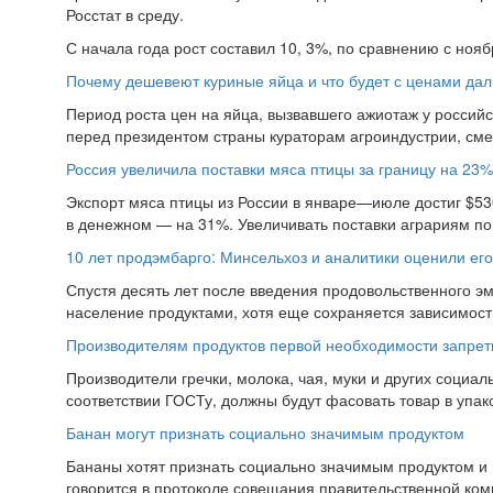
Росстат в среду.
С начала года рост составил 10, 3%, по сравнению с ноябр
Почему дешевеют куриные яйца и что будет с ценами да
Период роста цен на яйца, вызвавшего ажиотаж у российс
перед президентом страны кураторам агроиндустрии, смен
Россия увеличила поставки мяса птицы за границу на 23%
Экспорт мяса птицы из России в январе—июле достиг $530
в денежном — на 31%. Увеличивать поставки аграриям пом
10 лет продэмбарго: Минсельхоз и аналитики оценили ег
Спустя десять лет после введения продовольственного э
население продуктами, хотя еще сохраняется зависимость
Производителям продуктов первой необходимости запрет
Производители гречки, молока, чая, муки и других социа
соответствии ГОСТу, должны будут фасовать товар в упако
Банан могут признать социально значимым продуктом
Бананы хотят признать социально значимым продуктом и
говорится в протоколе совещания правительственной коми