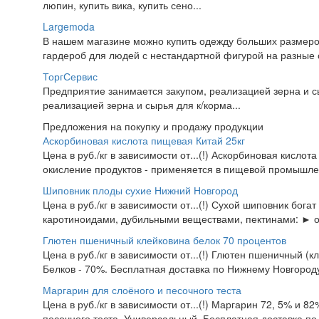
люпин, купить вика, купить сено...
Largemoda
В нашем магазине можно купить одежду больших размеро
гардероб для людей с нестандартной фигурой на разные 
ТоргСервис
Предприятие занимается закупом, реализацией зерна и с
реализацией зерна и сырья для к/корма...
Предложения на покупку и продажу продукции
Аскорбиновая кислота пищевая Китай 25кг
Цена в руб./кг в зависимости от...(!) Аскорбиновая кисло
окисление продуктов - применяется в пищевой промышлен
Шиповник плоды сухие Нижний Новгород
Цена в руб./кг в зависимости от...(!) Сухой шиповник бог
каротиноидами, дубильными веществами, пектинами: ► 
Глютен пшеничный клейковина белок 70 процентов
Цена в руб./кг в зависимости от...(!) Глютен пшеничный (
Белков - 70%. Бесплатная доставка по Нижнему Новгороду.
Маргарин для слоёного и песочного теста
Цена в руб./кг в зависимости от...(!) Маргарин 72, 5% и 8
песочного теста. Универсальный. Бесплатная доставка по