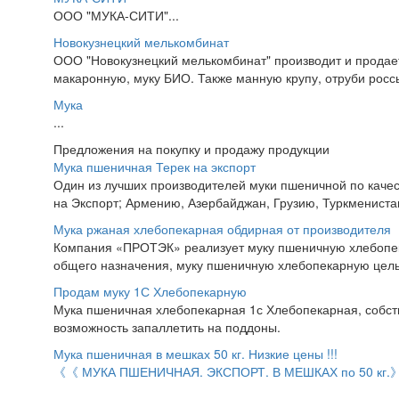
ООО "МУКА-СИТИ"...
Новокузнецкий мелькомбинат
ООО "Новокузнецкий мелькомбинат" производит и продает 
макаронную, муку БИО. Также манную крупу, отруби росс
Мука
...
Предложения на покупку и продажу продукции
Мука пшеничная Терек на экспорт
Один из лучших производителей муки пшеничной по качес
на Экспорт; Армению, Азербайджан, Грузию, Туркменистан,
Мука ржаная хлебопекарная обдирная от производителя
Компания «ПРОТЭК» реализует муку пшеничную хлебопекар
общего назначения, муку пшеничную хлебопекарную цель
Продам муку 1С Хлебопекарную
Мука пшеничная хлебопекарная 1с Хлебопекарная, собстве
возможность запаллетить на поддоны.
Мука пшеничная в мешках 50 кг. Низкие цены !!!
《《 МУКА ПШЕНИЧНАЯ. ЭКСПОРТ. В МЕШКАХ по 50 кг