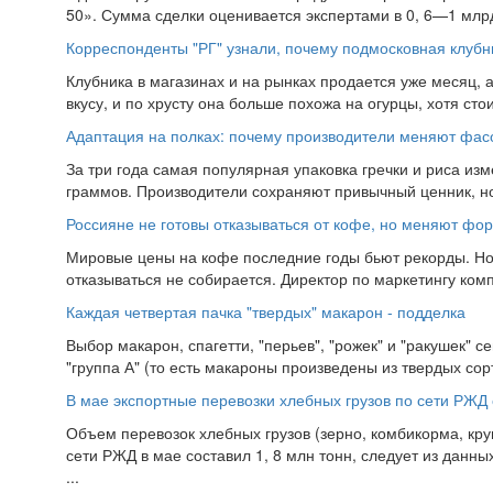
50». Сумма сделки оценивается экспертами в 0, 6—1 млр
Корреспонденты "РГ" узнали, почему подмосковная клубн
Клубника в магазинах и на рынках продается уже месяц, 
вкусу, и по хрусту она больше похожа на огурцы, хотя стоит
Адаптация на полках: почему производители меняют фасо
За три года самая популярная упаковка гречки и риса из
граммов. Производители сохраняют привычный ценник, но 
Россияне не готовы отказываться от кофе, но меняют фо
Мировые цены на кофе последние годы бьют рекорды. Но 
отказываться не собирается. Директор по маркетингу комп
Каждая четвертая пачка "твердых" макарон - подделка
Выбор макарон, спагетти, "перьев", "рожек" и "ракушек" с
"группа А" (то есть макароны произведены из твердых сорт
В мае экспортные перевозки хлебных грузов по сети РЖД 
Объем перевозок хлебных грузов (зерно, комбикорма, кру
сети РЖД в мае составил 1, 8 млн тонн, следует из данны
...