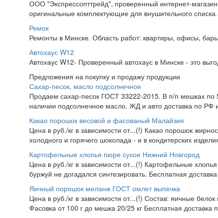
ООО "Экспрессопттрейд", проверенный интернет-магазин 
оригинальные комплектующие для внушительного списка ав
Ремок
Ремонты в Минске. Область работ: квартиры, офисы, бары,
Автохаус W12
Автохаус W12- Проверенный автохаус в Минске - это выг
Предложения на покупку и продажу продукции
Сахар-песок, масло подсолнечное
Продаем сахар-песок ГОСТ 33222-2015. В п/п мешках по 50
наличии подсолнечное масло. ЖД и авто доставка по РФ и
Какао порошок весовой и фасованый Малайзия
Цена в руб./кг в зависимости от...(!) Какао порошок жирно
холодного и горячего шоколада - и в кондитерских изделия
Картофельные хлопья пюре сухое Нижний Новгород
Цена в руб./кг в зависимости от...(!) Картофельные хлопья
буржуй не догадался синтезировать. Бесплатная доставка
Яичный порошок меланж ГОСТ омлет выпечка
Цена в руб./кг в зависимости от...(!) Состав: яичные белок
Фасовка от 100 г до мешка 20/25 кг Бесплатная доставка 