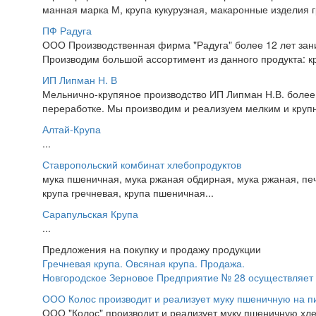
манная марка М, крупа кукурузная, макаронные изделия гр
ПФ Радуга
ООО Производственная фирма "Радуга" более 12 лет зани
Производим большой ассортимент из данного продукта: кр
ИП Липман Н. В
Мельнично-крупяное производство ИП Липман Н.В. более 
переработке. Мы производим и реализуем мелким и крупн
Алтай-Крупа
...
Ставропольский комбинат хлебопродуктов
мука пшеничная, мука ржаная обдирная, мука ржаная, пече
крупа гречневая, крупа пшеничная...
Сарапульская Крупа
...
Предложения на покупку и продажу продукции
Гречневая крупа. Овсяная крупа. Продажа.
Новгородское Зерновое Предприятие № 28 осуществляет п
ООО Колос производит и реализует муку пшеничную на 
ООО "Колос" производит и реализует муку пшеничную х