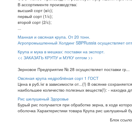
В ассортименте производства:
высший сорт (в/с);
первый сорт (1/с);
второй сорт (2/с);
...
Манная и овсяная крупа. От 20 тонн.
Агропромышленный Холдинг SBPRussia осуществляет оп
Крупа и мука в мешках: поставки на экспорт.
<< ЗАКАЗАТЬ КРУПУ и МУКУ оптом >>
Зерновое Предприятие № 28 осуществляет поставки гр...
Овсяная крупа недроблёная сорт 1 ГОСТ
Цена в руб./кг в зависимости от...(!) В овсянке сохраняе
наибольшее количество полезных веществ(!): - находка для 
Рис шелушеный Здоровье
Бурый рис получается при обработке зерна, в ходе котор
оболочка Характеристики товара Крупа рис шелушеный бу
Блок ссыло