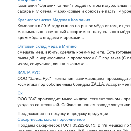
Компания "Органик Китчен" продаёт оптом натуральные 
сахара и глютена, ✓арахисовые и ореховые пасты, ✓урбеч
Краснополянская Медовая Компания
Компания в 2016 году вышла на рынок мёда оптом, с цель
максимально возможный ассортимент натурального мёда 
крем
мёда с ягодами и орехами...
Оптовый склад мёда в Митино
смешать мёд, взбить, сделать
крем
-мёд и тд. Есть готовы
пыльцой, с черносливом, с прополисом)* /* под заказ (С 
изюм, спирулина, вишня в коньяке...
ЗАЛЛА РУС
ООО "Залла Рус" - компания, занимающаяся производств
косметики под собственным брендом ZALLA. Ассортимент
Сх
ООО "СХ" производит: мыло жидкое, сегмент эконом - пре
ухода за сантехникой. Сейчас на нашем заводе запустили
Предложения на покупку и продажу продукции
Сахар-песок, масло подсолнечное
Продаем сахар-песок ГОСТ 33222-2015. В п/п мешках по 50
наличии подсолнечное масло. ЖД и авто доставка по РФ и