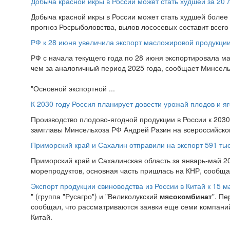
Добыча красной икры в России может стать худшей за 20 
Добыча красной икры в России может стать худшей более 
прогноз Росрыболовства, вылов лососевых составит всего 2
РФ к 28 июня увеличила экспорт масложировой продукци
РФ с начала текущего года по 28 июня экспортировала ма
чем за аналогичный период 2025 года, сообщает Минсель
"Основной экспортной ...
К 2030 году Россия планирует довести урожай плодов и яг
Производство плодово-ягодной продукции в России к 2030 
замглавы Минсельхоза РФ Андрей Разин на всероссийском
Приморский край и Сахалин отправили на экспорт 591 ты
Приморский край и Сахалинская область за январь-май 20
морепродуктов, основная часть пришлась на КНР, сообща
Экспорт продукции свиноводства из России в Китай к 15 м
" (группа "Русагро") и "Великолукский
мясокомбинат
". П
сообщал, что рассматриваются заявки еще семи компаний
Китай.