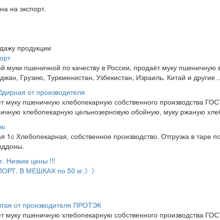
на на экспорт.
одажу продукции
орт
й муки пшеничной по качеству в России, продаёт муку пшеничную
жан, Грузию, Туркменистан, Узбекистан, Израиль. Китай и другие ..
бдирная от производителя
муку пшеничную хлебопекарную собственного производства ГОСТ в
ничную хлебопекарную цельнозерновую обойную, муку ржаную хлеб
ую
1с Хлебопекарная, собственное производство. Отгрузка в таре по 
оддоны.
. Низкие цены !!!
РТ. В МЕШКАХ по 50 кг.》》
лтая от производителя ПРОТЭК
муку пшеничную хлебопекарную собственного производства ГОСТ в