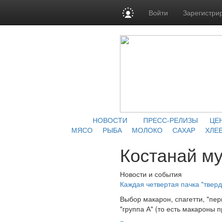
Войти
Зарегистри
НОВОСТИ
ПРЕСС-РЕЛИЗЫ
ЦЕ
МЯСО
РЫБА
МОЛОКО
САХАР
ХЛЕБ
Костанай м
Новости и события
Каждая четвертая пачка "твер
Выбор макарон, спагетти, "пер
"группа А" (то есть макароны 