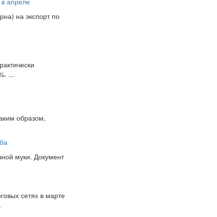
 в апреле
рна) на экспорт по
рактически
. ...
аким образом,
еба
чной муки. Документ
говых сетях в марте
.