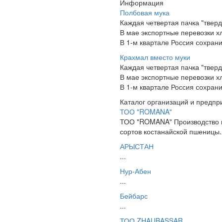
Информация
Полбовая мука
Каждая четвертая пачка "твер
В мае экспортные перевозки хл
В 1-м квартале Россия сохрани
Крахмал вместо муки
Каждая четвертая пачка "твер
В мае экспортные перевозки хл
В 1-м квартале Россия сохрани
Каталог организаций и предпр
ТОО "ROMANA"
ТОО "ROMANA" Производство и 
сортов костанайской пшеницы.
АРЫСТАН
...
Нур-Абен
...
Бейбарс
...
ТОО ZHAUBASSAR