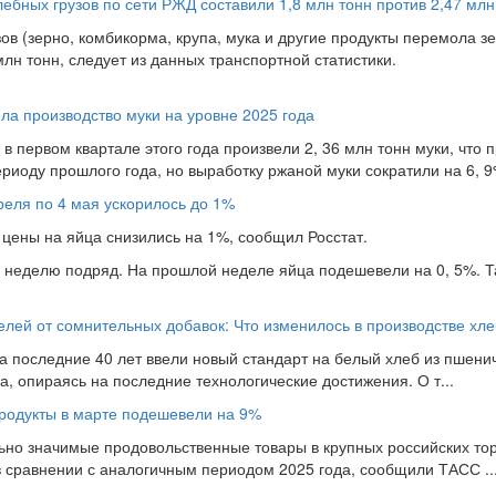
ебных грузов по сети РЖД составили 1,8 млн тонн против 2,47 млн
в (зерно, комбикорма, крупа, мука и другие продукты перемола зе
млн тонн, следует из данных транспортной статистики.
ла производство муки на уровне 2025 года
 первом квартале этого года произвели 2, 36 млн тонн муки, что п
риоду прошлого года, но выработку ржаной муки сократили на 6, 9%
реля по 4 мая ускорилось до 1%
 цены на яйца снизились на 1%, сообщил Росстат.
 неделю подряд. На прошлой неделе яйца подешевели на 0, 5%. Т
лей от сомнительных добавок: Что изменилось в производстве хл
за последние 40 лет ввели новый стандарт на белый хлеб из пшени
а, опираясь на последние технологические достижения. О т...
родукты в марте подешевели на 9%
но значимые продовольственные товары в крупных российских тор
 в сравнении с аналогичным периодом 2025 года, сообщили ТАСС ..