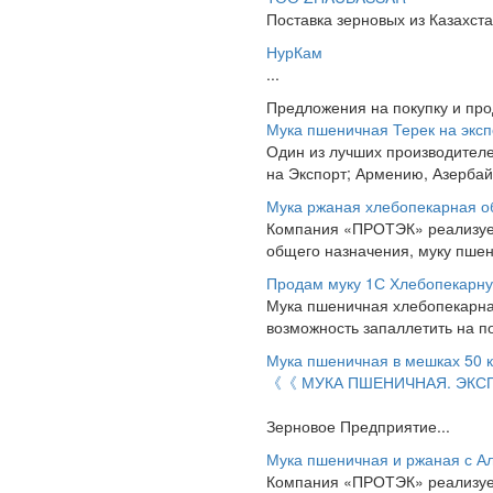
Поставка зерновых из Казахста
НурКам
...
Предложения на покупку и пр
Мука пшеничная Терек на эксп
Один из лучших производителе
на Экспорт; Армению, Азербайд
Мука ржаная хлебопекарная о
Компания «ПРОТЭК» реализует 
общего назначения, муку пше
Продам муку 1С Хлебопекарн
Мука пшеничная хлебопекарная 
возможность запаллетить на п
Мука пшеничная в мешках 50 кг
《《 МУКА ПШЕНИЧНАЯ. ЭКСПО
Зерновое Предприятие...
Мука пшеничная и ржаная с А
Компания «ПРОТЭК» реализует 