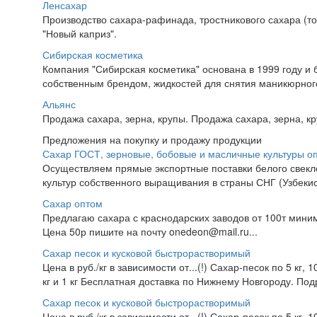
Ленсахар
Производство сахара-рафинада, тростникового сахара (тор
"Новый каприз".
Сибирская косметика
Компания "Сибирская косметика" основана в 1999 году и 
собственным брендом, жидкостей для снятия маникюрного 
Альянс
Продажа сахара, зерна, крупы. Продажа сахара, зерна, кр
Предложения на покупку и продажу продукции
Сахар ГОСТ, зерновые, бобовые и масличные культуры о
Осуществляем прямые экспортные поставки белого свекло
культур собственного выращивания в страны СНГ (Узбекист
Сахар оптом
Предлагаю сахара с краснодарских заводов от 100т миним
Цена 50р пишите на почту onedeon@mail.ru...
Сахар песок и кусковой быстрорастворимый
Цена в руб./кг в зависимости от...(!) Сахар-песок по 5 кг, 
кг и 1 кг Бесплатная доставка по Нижнему Новгороду. Подр
Сахар песок и кусковой быстрорастворимый
Цена в руб./кг в зависимости от...(!) Сахар-песок по 5 кг, 