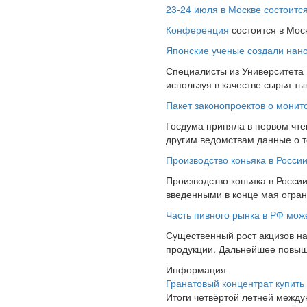
23-24 июля в Москве состоит
Конференция
состоится в Мос
Японские ученые создали нано
Специалисты из Университета
используя в качестве сырья т
Пакет законопроектов о монит
Госдума приняла в первом чте
другим ведомствам данные о то
Производство коньяка в Росси
Производство коньяка в России
введенными в конце мая ограни
Часть пивного рынка в РФ може
Существенный рост акцизов на
продукции. Дальнейшее повышен
Информация
Гранатовый концентрат купить
Итоги четвёртой летней межд