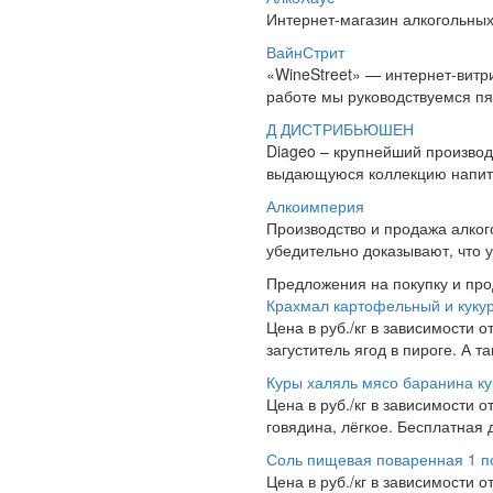
Интернет-магазин алкогольных 
ВайнСтрит
«WineStreet» — интернет-витр
работе мы руководствуемся пя
Д ДИСТРИБЬЮШЕН
Diageo – крупнейший производ
выдающуюся коллекцию напитков,
Алкоимперия
Производство и продажа алког
убедительно доказывают, что у
Предложения на покупку и пр
Крахмал картофельный и куку
Цена в руб./кг в зависимости о
загуститель ягод в пироге. А 
Куры халяль мясо баранина к
Цена в руб./кг в зависимости о
говядина, лёгкое. Бесплатная 
Соль пищевая поваренная 1 по
Цена в руб./кг в зависимости 