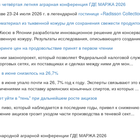
ся четвёртая летняя аграрная конференция ГДЕ МАРЖА 2026
кве 23-24 июля 2026 г. в легендарной
гостинице «Radisson Collecti
материал из тыквенной кожуры для сохранения свежести продукто
 Кюсю в Японии разработали инновационное решение для консерва
ыквенную кожуру. Результаты исследования, описывающего создание 
оринге цен на продовольствие принят в первом чтении
нии законопроект, который позволяет Федеральной налоговой слу
рговых сетях, их поставщиках и сделках между ними для мон...
и в июне снизилось на 26,7%
 в июне упало почти на 26, 7% год к году. Эксперты связывают это 
чениями на поставку армянских коньячных спиртов, из которых ...
т уйти в "тень" при дальнейшем росте акцизов
 пиво, который наблюдается в последние годы, привел к снижению
ие акцизов грозит уходом части производства в теневой сект...
ународной аграрной конференции ГДЕ МАРЖА 2026