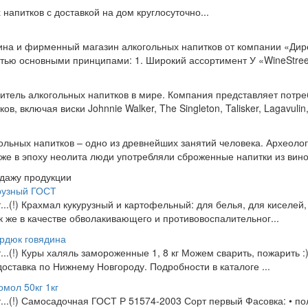
напитков с доставкой на дом круглосуточно...
ина и фирменный магазин алкогольных напитков от компании «Дире
тью основными принципами: 1. Широкий ассортимент У «WineStreet
итель алкогольных напитков в мире. Компания представляет потр
 включая виски Johnnie Walker, The Singleton, Talisker, Lagavulin, B
ольных напитков – одно из древнейших занятий человека. Археоло
же в эпоху неолита люди употребляли сброженные напитки из виног
одажу продукции
рузный ГОСТ
т...(!) Крахмал кукурузный и картофельный: для белья, для киселей,
так же в качестве обволакивающего и противовоспалительног...
урдюк говядина
т...(!) Куры халяль замороженные 1, 8 кг Можем сварить, пожарить :
доставка по Нижнему Новгороду. Подробности в каталоге ...
мол 50кг 1кг
от...(!) Самосадочная ГОСТ Р 51574-2003 Сорт первый Фасовка: • п