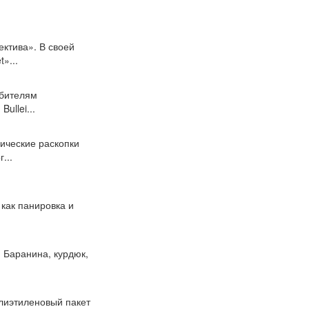
ктива». В своей
»...
ебителям
ullei...
гические раскопки
...
 как панировка и
) Баранина, курдюк,
олиэтиленовый пакет