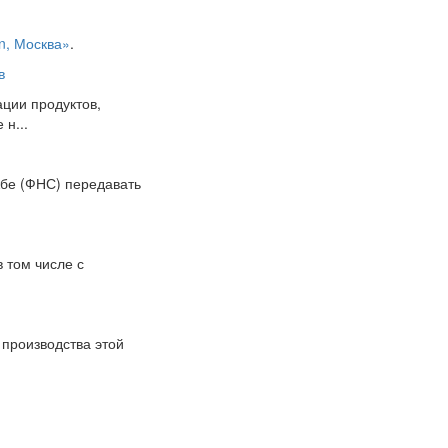
on, Москва»
.
в
ции продуктов,
н...
жбе (ФНС) передавать
в том числе с
 производства этой