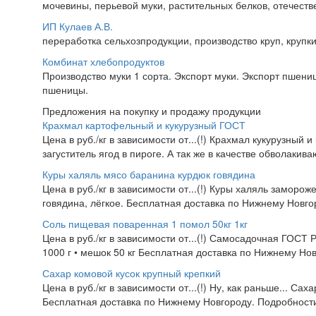
мочевины, перьевой муки, растительных белков, отечес
ИП Кулаев А.В.
переработка сельхозпродукции, производство круп, крупки 
Комбинат хлебопродуктов
Производство муки 1 сорта. Экспорт муки. Экспорт пшениц
пшеницы.
Предложения на покупку и продажу продукции
Крахмал картофельный и кукурузный ГОСТ
Цена в руб./кг в зависимости от...(!) Крахмал кукурузный 
загуститель ягод в пироге. А так же в качестве обволакив
Куры халяль мясо баранина курдюк говядина
Цена в руб./кг в зависимости от...(!) Куры халяль заморож
говядина, лёгкое. Бесплатная доставка по Нижнему Новгор
Соль пищевая поваренная 1 помол 50кг 1кг
Цена в руб./кг в зависимости от...(!) Самосадочная ГОСТ
1000 г • мешок 50 кг Бесплатная доставка по Нижнему Нов
Сахар комовой кусок крупный крепкий
Цена в руб./кг в зависимости от...(!) Ну, как раньше... Са
Бесплатная доставка по Нижнему Новгороду. Подробности 