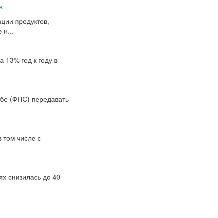
в
ции продуктов,
н...
 13% год к году в
жбе (ФНС) передавать
в том числе с
ях снизилась до 40