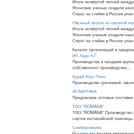
Итоги четвёртой летней межд
Японские ученые создали нано
Спрос на стейки в России упал
Овсяный кисель из овсяной му
Итоги четвёртой летней межд
Японские ученые создали нано
Спрос на стейки в России упал
Каталог организаций и предпр
ИП Ладо К.Г.
Производства и продажа крупы 
собственного производства...
Курай Агро Плюс
Производство гречневой, овсян
АТЛАНТИКА
Предлагаем оптовые поставки 
ТОО "ROMANA"
ТОО "ROMANA" Производство и 
сортов костанайской пшеницы.
Симбирскмука
Основными видами деятельност