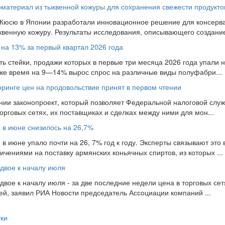
материал из тыквенной кожуры для сохранения свежести продукто
 Кюсю в Японии разработали инновационное решение для консерва
ыквенную кожуру. Результаты исследования, описывающего создание 
 на 13% за первый квартал 2026 года
ь стейки, продажи которых в первые три месяца 2026 года упали на
 же время на 9—14% вырос спрос на различные виды полуфабри...
оринге цен на продовольствие принят в первом чтении
нии законопроект, который позволяет Федеральной налоговой слу
рговых сетях, их поставщиках и сделках между ними для мон...
и в июне снизилось на 26,7%
 в июне упало почти на 26, 7% год к году. Эксперты связывают это 
чениями на поставку армянских коньячных спиртов, из которых ...
двое к началу июля
вое к началу июля - за две последние недели цена в торговых сет
лей, заявил РИА Новости председатель Ассоциации компаний ...
уки