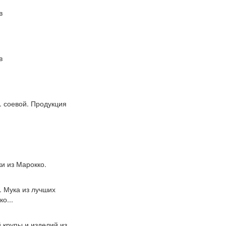
в
в
. соевой. Продукция
и из Марокко.
. Мука из лучших
о...
 крупы и изделий из