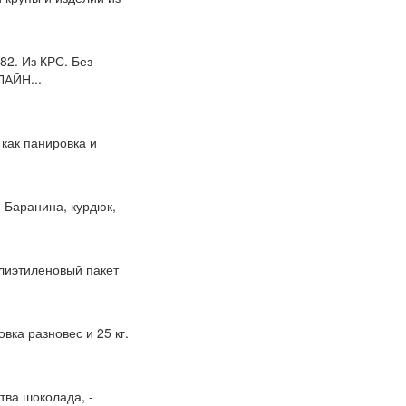
2. Из КРС. Без
ЛАЙН...
 как панировка и
) Баранина, курдюк,
олиэтиленовый пакет
овка разновес и 25 кг.
ства шоколада, -