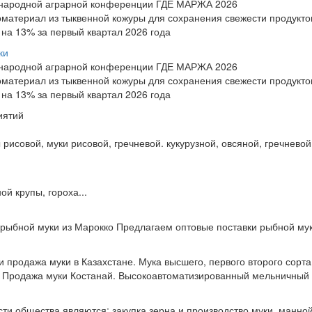
ународной аграрной конференции ГДЕ МАРЖА 2026
материал из тыквенной кожуры для сохранения свежести продукто
 на 13% за первый квартал 2026 года
ки
ународной аграрной конференции ГДЕ МАРЖА 2026
материал из тыквенной кожуры для сохранения свежести продукто
 на 13% за первый квартал 2026 года
иятий
рисовой, муки рисовой, гречневой. кукурузной, овсяной, гречневой
ой крупы, гороха...
рыбной муки из Марокко Предлагаем оптовые поставки рыбной мук
продажа муки в Казахстане. Мука высшего, первого второго сорта
 Продажа муки Костанай. Высокоавтоматизированный мельничный к
и общества являются: закупка зерна и производство муки, манной