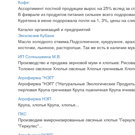
Кофе
Ассортимент постной продукции вырос на 25% вслед за с
В феврале из продуктов питания сильнее всего подорожал
Курятина в июне подорожала почти на 1, 3%, цены на сл
Каталог организаций и предприятий
Эксклюзив Кубани
Масло холодного отжима.Подсолнечное, кукурузное, арахи
косточки, льняное, расторопши. Так же есть в наличии мук
ИП Солнышкина М.В.
Производство и продажа зерновой муки и хлопьев: Рисова
Толокно овсяное Хлопья овсяные Хлопья гречневые Хлопь
Агрофирма "НЭП"
Агрофирма "НЭП" ("Натуральные Экологические Продукты
перловая Крупа гречневая Крупа пшеничная Крупа ячнев
Агрофирма НЭП
Крупа, хлопья Крупа, хлопья...
ПКС
Производим микронизированные овсяные хлопья "Геркул
"Геркулес"...
Агрофирма"НЭП"