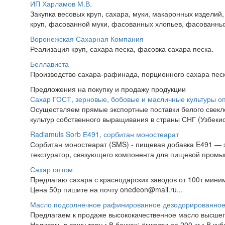
ИП Харламов М.В.
Закупка весовых круп, сахара, муки, макаронных издели
круп, фасованной муки, фасованных хлопьев, фасованных
Воронежская Сахарная Компания
Реализация круп, сахара песка, фасовка сахара песка.
Беллависта
Производство сахара-рафинада, порционного сахара песка
Предложения на покупку и продажу продукции
Сахар ГОСТ, зерновые, бобовые и масличные культуры о
Осуществляем прямые экспортные поставки белого свекло
культур собственного выращивания в страны СНГ (Узбекист
Radiamuls Sorb Е491, сорбитан моностеарат
Сорбитан моностеарат (SMS) - пищевая добавка E491 — эм
текстуратор, связующего компонента для пищевой промы
Сахар оптом
Предлагаю сахара с краснодарских заводов от 100т миним
Цена 50р пишите на почту onedeon@mail.ru...
Масло подсолнечное рафинированное дезодорированно
Предлагаем к продаже высококачественное масло высшег
Наливом, в вашу тару • В бочках: ёмкости по 200 кг • В куб