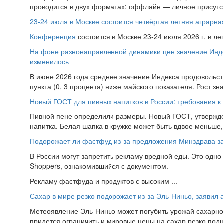
проводится в двух форматах: оффлайн — личное присутс.
23-24 июля в Москве состоится четвёртая летняя аграр
Конференция
состоится в Москве 23-24 июля 2026 г. в л
На фоне разнонаправленной динамики цен значение Инд
изменилось
В июне 2026 года среднее значение Индекса продовольств
пункта (0, 3 процента) ниже майского показателя. Рост зн
Новый ГОСТ для пивных напитков в России: требования к 
Пивной пене определили размеры. Новый ГОСТ, утвержд
напитка. Белая шапка в кружке может быть вдвое меньше, 
Подорожает ли фастфуд из-за предложения Минздрава за
В России могут запретить рекламу вредной еды. Это одн
Shoppers, ознакомившийся с документом.
Рекламу фастфуда и продуктов с высоким ...
Сахар в мире резко подорожает из-за Эль-Ниньо, заявил 
Метеоявление Эль-Ниньо может погубить урожай сахарного
придется ограничить и мировые цены на сахар резко подн