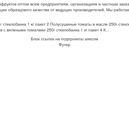
офруктов оптом всем предприятиям, организациям и частным заказ
ции образцового качества от ведущих производителей. Мы работаем
 стеклобанка 1 кг пакет 2 Полусушеные томаты в масле 250г стекло
в с вялеными томатами 250г стеклобанка 1 кг пакет 4 К...
Блок ссылок на подпроекты аяксом
Футер