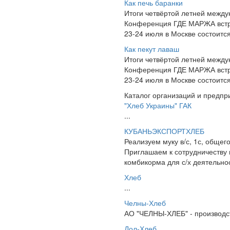
Как печь баранки
Итоги четвёртой летней межд
Конференция ГДЕ МАРЖА встре
23-24 июля в Москве состоит
Как пекут лаваш
Итоги четвёртой летней межд
Конференция ГДЕ МАРЖА встре
23-24 июля в Москве состоит
Каталог организаций и предпр
"Хлеб Украины" ГАК
...
КУБАНЬЭКСПОРТХЛЕБ
Реализуем муку в/с, 1с, общег
Приглашаем к сотрудничеству в
комбикорма для с/х деятельнос
Хлеб
...
Челны-Хлеб
АО "ЧЕЛНЫ-ХЛЕБ" - производст
Дол-Хлеб