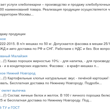
гает услуги хлебопекарни – производство и продажу хлебобулочных
200 наименований товара. Реализация продукции осуществляется
ерритории Москвы...
одажу продукции
чное
2-2015. В п/п мешках по 50 кг. Допускается фасовка в мешки 25/10
Д и авто доставка по РФ и СНГ. Работаем с НДС и без. Все вопро.
ованый Малайзия
т...(!) Какао порошок жирностью 10%: - для напитка, - для производ
- и в кондитерских изделиях. Фасовка: - в крафт-мешках п...
хое Нижний Новгород
т...(!) Картофельные хлопья натуральные: вкус - печёной картошки! 
овать. Бесплатная доставка по Нижнему Новгороду. Подробн...
 омлет выпечка
...(!) Состав: яичные белок и желток. В 100 г яичного порошка белко
25 кг Бесплатная доставка по Нижнему Новгороду. Под...
й ТУ и ГОСТ