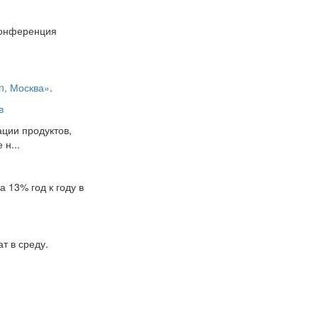
Конференция
on, Москва»
.
в
ции продуктов,
н...
 13% год к году в
т в среду.