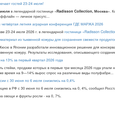
чает гостей 23-24 июля!
 июля
в легендарной гостинице «
Radisson Collection, Москва
». 
оффлайн — личное присутс...
ся четвёртая летняя аграрная конференция ГДЕ МАРЖА 2026
кве 23-24 июля 2026 г. в легендарной
гостинице «Radisson Collecti
материал из тыквенной кожуры для сохранения свежести продукто
 Кюсю в Японии разработали инновационное решение для консерва
ыквенную кожуру. Результаты исследования, описывающего создание 
 на 13% за первый квартал 2026 года
ь стейки, продажи которых в первые три месяца 2026 года упали на
 же время на 9—14% вырос спрос на различные виды полуфабри...
сии с 30 июня по 6 июля снизились на 0,4%
ию в РФ с 30 июня по 6 июля снизились на 0, 4%, сообщил Росста
 овощи и фрукты росли - на 0, 7%.