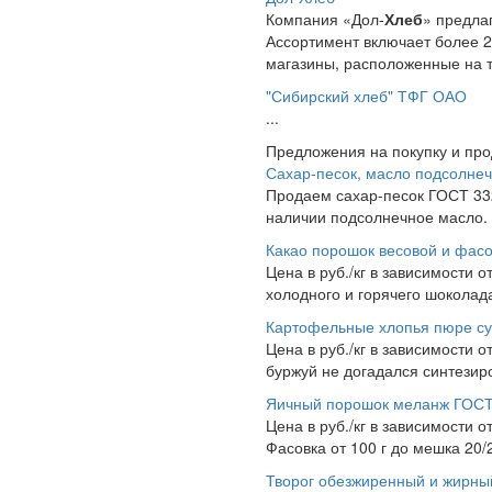
Компания «Дол-
Хлеб
» предла
Ассортимент включает более 
магазины, расположенные на т
"Сибирский хлеб" ТФГ ОАО
...
Предложения на покупку и пр
Сахар-песок, масло подсолне
Продаем сахар-песок ГОСТ 3322
наличии подсолнечное масло. Ж
Какао порошок весовой и фас
Цена в руб./кг в зависимости о
холодного и горячего шоколада 
Картофельные хлопья пюре су
Цена в руб./кг в зависимости о
буржуй не догадался синтезир
Яичный порошок меланж ГОСТ
Цена в руб./кг в зависимости от
Фасовка от 100 г до мешка 20/
Творог обезжиренный и жирны