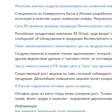
Японские ученые создали наноматериал из тыквенной ко
Специалисты из Университета Кюсю в Японии разработал
используя в качестве сырья тыквенную кожуру. Результат
Сеть X5 провела проверку продукции Великолукского мяс
Российская продуктовая компания X5 Group, куда входят т
сообщений об обнаружении в продукции Великолукского 
Пакет законопроектов о мониторинге цен на продовольств
Госдума приняла в первом чтении законопроект, который
другим ведомствам данные о торговых сетях, их поставщи
Часть пивного рынка в РФ может уйти в "тень" при дальн
Существенный рост акцизов на пиво, который наблюдаетс
продукции. Дальнейшее повышение акцизов грозит уходом 
В России подскочили оптовые цены на курицу
Оптовые цены на мясо птицы резко ускорили рост. Тольк
тушка, филе, грудка и окорочка - подорожали двузначным
Информация
Как заменить ванильный сахар ванилином