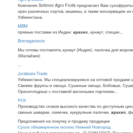
Компания Sotimov Agro Fruits предлагает Вам сухофрукты
орех различных сортов, кишмиш, а также консервацию из
Узбекистана.
MBM
прямые поставки из Индии:
арахис
, кунжут, специи...
Breneganexim
Мы готовы поставлять кунжут (Индия), палочка для морож
(Малайзия)
...
Juraboev-Trade
Узбекистана. Мы специализируемся на оптовой продаже ш
Свежие фрукты и овощи, Сушеные овощи, Бобовые, Суше
Орехоплодные с поставкой вагонными партиями...
РСК
Производство снэков высокого качества по доступным цен
свиные шкварки, семечки, кукурузные палочки,
арахис
, ф
Предложения на покупку и продажу продукции
Сухое обезжиренное молоко Нижний Новгород
Цена в руб./кг в зависимости от...(!) СОМ ГОСТ: Пищевая 