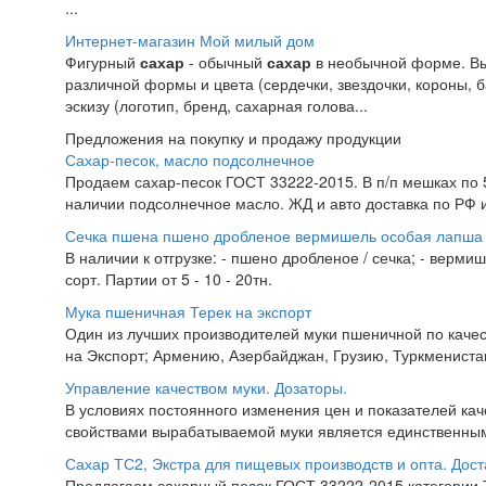
...
Интернет-магазин Мой милый дом
Фигурный
сахар
- обычный
сахар
в необычной форме. Вы
различной формы и цвета (сердечки, звездочки, короны, б
эскизу (логотип, бренд, сахарная голова...
Предложения на покупку и продажу продукции
Сахар-песок, масло подсолнечное
Продаем сахар-песок ГОСТ 33222-2015. В п/п мешках по 50
наличии подсолнечное масло. ЖД и авто доставка по РФ и
Сечка пшена пшено дробленое вермишель особая лапша 
В наличии к отгрузке: - пшено дробленое / сечка; - верми
сорт. Партии от 5 - 10 - 20тн.
Мука пшеничная Терек на экспорт
Один из лучших производителей муки пшеничной по качес
на Экспорт; Армению, Азербайджан, Грузию, Туркменистан,
Управление качеством муки. Дозаторы.
В условиях постоянного изменения цен и показателей ка
свойствами вырабатываемой муки является единственны
Сахар ТС2, Экстра для пищевых производств и опта. Дост
Предлагаем сахарный песок ГОСТ 33222-2015 категории Т