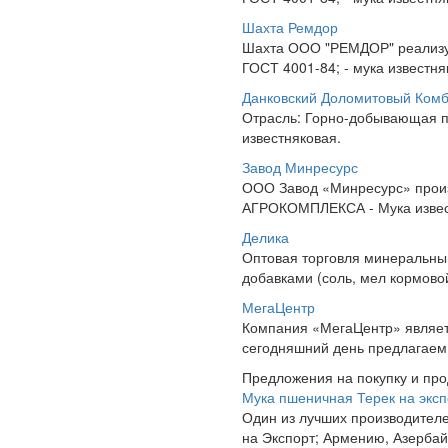
Шахта Ремдор
Шахта ООО "РЕМДОР" реализует
ГОСТ 4001-84; - мука известня
Данковский Доломитовый Ком
Отрасль: Горно-добывающая п
известняковая.
Завод Минресурс
ООО Завод «Минресурс» произ
АГРОКОМПЛЕКСА - Мука известн
Делика
Оптовая торговля минеральны
добавками (соль, мел кормово
МегаЦентр
Компания «МегаЦентр» являет
сегодняшний день предлагаем 
Предложения на покупку и пр
Мука пшеничная Терек на эксп
Один из лучших производителе
на Экспорт; Армению, Азербайд