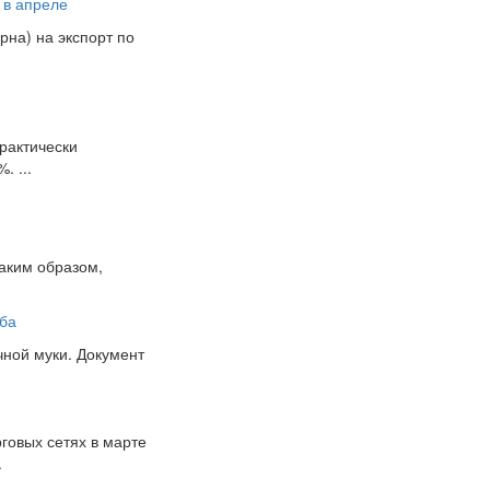
 в апреле
рна) на экспорт по
рактически
. ...
аким образом,
еба
чной муки. Документ
говых сетях в марте
.