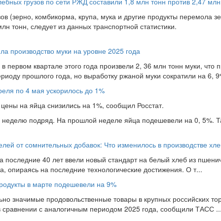
ебных грузов по сети РЖД составили 1,8 млн тонн против 2,47 млн
в (зерно, комбикорма, крупа, мука и другие продукты перемола зе
млн тонн, следует из данных транспортной статистики.
ла производство муки на уровне 2025 года
 первом квартале этого года произвели 2, 36 млн тонн муки, что п
риоду прошлого года, но выработку ржаной муки сократили на 6, 9%
реля по 4 мая ускорилось до 1%
 цены на яйца снизились на 1%, сообщил Росстат.
 неделю подряд. На прошлой неделе яйца подешевели на 0, 5%. Т
лей от сомнительных добавок: Что изменилось в производстве хл
за последние 40 лет ввели новый стандарт на белый хлеб из пшени
а, опираясь на последние технологические достижения. О т...
родукты в марте подешевели на 9%
но значимые продовольственные товары в крупных российских тор
 в сравнении с аналогичным периодом 2025 года, сообщили ТАСС ..