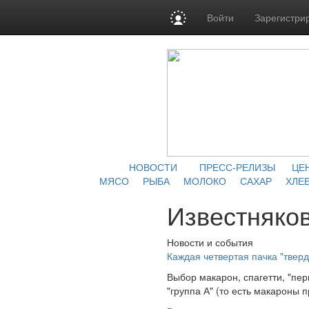
Войти
Зарегистри
НОВОСТИ
ПРЕСС-РЕЛИЗЫ
ЦЕ
МЯСО
РЫБА
МОЛОКО
САХАР
ХЛЕБ
Известняко
Новости и события
Каждая четвертая пачка "твер
Выбор макарон, спагетти, "пер
"группа А" (то есть макароны 