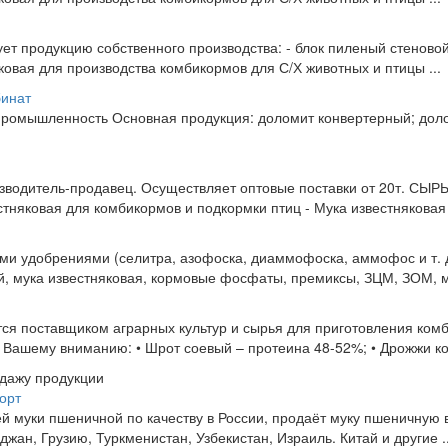
 продукцию собственного производства: - блок пиленый стеновой
ковая для производства комбикормов для С/Х животных и птицы ...
бинат
ромышленность Основная продукция: доломит конвертерный; дол
водитель-продавец. Осуществляет оптовые поставки от 20т. СЫР
яковая для комбикормов и подкормки птиц - Мука известняковая 
ми удобрениями (селитра, азофоска, диаммофоска, аммофос и т. 
й, мука известняковая, кормовые фосфаты, премиксы, ЗЦМ, ЗОМ, м
ся поставщиком аграрных культур и сырья для приготовления ком
Вашему вниманию: • Шрот соевый – протеина 48-52%; • Дрожжи ко
одажу продукции
орт
й муки пшеничной по качеству в России, продаёт муку пшеничную
жан, Грузию, Туркменистан, Узбекистан, Израиль. Китай и другие ..