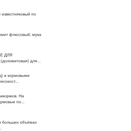
 известняковый по
омит флюсовый; мука
ЬЕ ДЛЯ
(доломитовая) для...
д) и кормовыми
ясокост...
бикормов. На
рмовые по...
 в больших объёмах
.