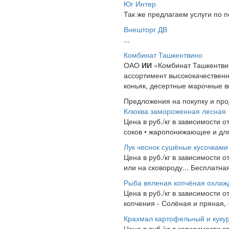
Юг Интер
Так же предлагаем услуги по 
Внешторг ДВ
...
Комбинат Ташкентвино
ОАО
ИИ
«Комбинат Ташкентвин
ассортимент высококачественн
коньяк, десертные марочные ви
Предложения на покупку и пр
Клюква замороженная лесная
Цена в руб./кг в зависимости 
соков • жаропонижающее и для
Лук чеснок сушёные кусочкам
Цена в руб./кг в зависимости 
или на сковороду... Бесплатна
Рыба вяленая копчёная охла
Цена в руб./кг в зависимости 
копчения - Солёная и пряная,
Крахмал картофельный и куку
Цена в руб./кг в зависимости о