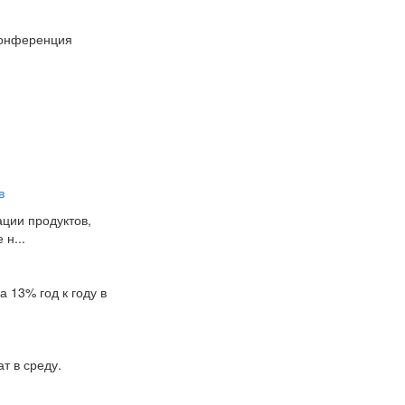
Конференция
в
ции продуктов,
н...
 13% год к году в
т в среду.