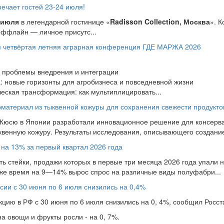
чает гостей 23-24 июля!
 июля
в легендарной гостинице «
Radisson Collection, Москва
». 
оффлайн — личное присутс...
ся четвёртая летняя аграрная конференция ГДЕ МАРЖА 2026
 проблемы внедрения и интеграции
: новые горизонты для агробизнеса и повседневной жизни
еская трансформация: как мультиплицировать...
материал из тыквенной кожуры для сохранения свежести продукто
 Кюсю в Японии разработали инновационное решение для консерва
ыквенную кожуру. Результаты исследования, описывающего создание 
 на 13% за первый квартал 2026 года
ь стейки, продажи которых в первые три месяца 2026 года упали на
 же время на 9—14% вырос спрос на различные виды полуфабри...
сии с 30 июня по 6 июля снизились на 0,4%
ию в РФ с 30 июня по 6 июля снизились на 0, 4%, сообщил Росста
 овощи и фрукты росли - на 0, 7%.