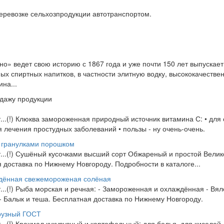
перевозке сельхозпродукции автотранспортом.
о» ведет свою историю с 1867 года и уже почти 150 лет выпускае
ых спиртных напитков, в частности элитную водку, высококачеств
на...
одажу продукции
от...(!) Клюква замороженная природный источник витамина С: • для
 лечения простудных заболеваний • пользы - ну очень-очень.
и гранулками порошком
от...(!) Сушёный кусочками высший сорт Обжареный и простой Вели
я доставка по Нижнему Новгороду. Подробности в каталоге...
ждённая свежемороженая солёная
от...(!) Рыба морская и речная: - Замороженная и охлаждённая - Вя
 - Балык и теша. Бесплатная доставка по Нижнему Новгороду.
рузный ГОСТ
т...(!) Крахмал кукурузный и картофельный: для белья, для киселей,