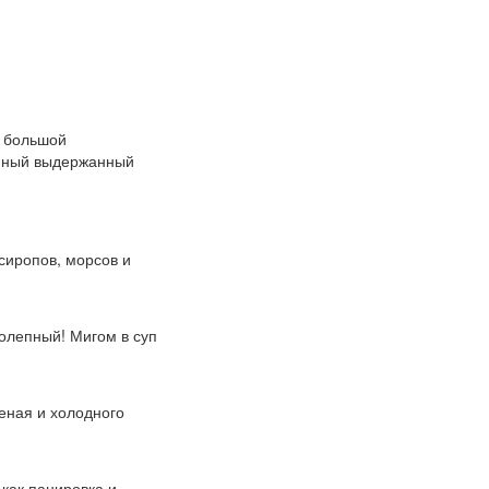
т большой
енный выдержанный
 сиропов, морсов и
колепный! Мигом в суп
леная и холодного
 как панировка и