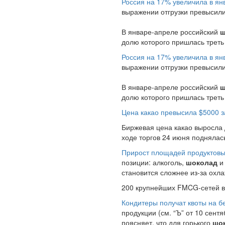
Россия на 17% увеличила в ян
выражении отгрузки превысили 
В январе-апреле российский
ш
долю которого пришлась треть 
Россия на 17% увеличила в ян
выражении отгрузки превысили 
В январе-апреле российский
ш
долю которого пришлась треть 
Цена какао превысила $5000 з
Биржевая цена какао выросла 
ходе торгов 24 июня поднялась
Прирост площадей продуктовы
позиции: алкоголь,
шоколад
и 
становится сложнее из-за охл
200 крупнейших FMCG-сетей в я
Кондитеры получат квоты на б
продукции (см. “Ъ” от 10 сен
поясняет, что для горького
шо