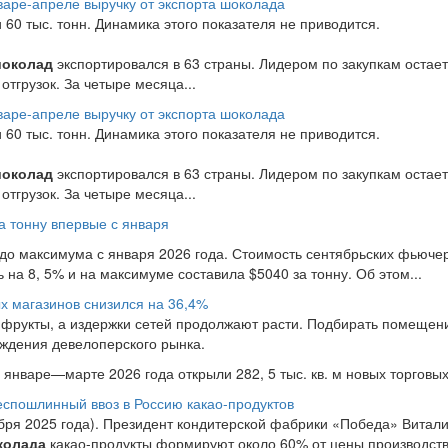
варе-апреле выручку от экспорта шоколада
60 тыс. тонн. Динамика этого показателя не приводится.
околад
экспортировался в 63 страны. Лидером по закупкам остает
отгрузок. За четыре месяца...
варе-апреле выручку от экспорта шоколада
60 тыс. тонн. Динамика этого показателя не приводится.
околад
экспортировался в 63 страны. Лидером по закупкам остает
отгрузок. За четыре месяца...
а тонну впервые с января
до максимума с января 2026 года. Стоимость сентябрьских фьючер
 на 8, 5% и на максимуме составила $5040 за тонну. Об этом...
х магазинов снизился на 36,4%
фрукты, а издержки сетей продолжают расти. Подбирать помещен
аждения девелоперского рынка.
нваре—марте 2026 года открыли 282, 5 тыс. кв. м новых торговых.
еспошлинный ввоз в Россию какао-продуктов
тября 2025 года). Президент кондитерской фабрики «Победа» Витал
колада
какао-продукты формируют около 60% от цены производств