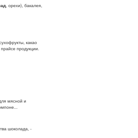
лад
, орехи), бакалея,
сухофрукты, какао
 прайсе продукции.
для мясной и
мпоне...
ства шоколада, -