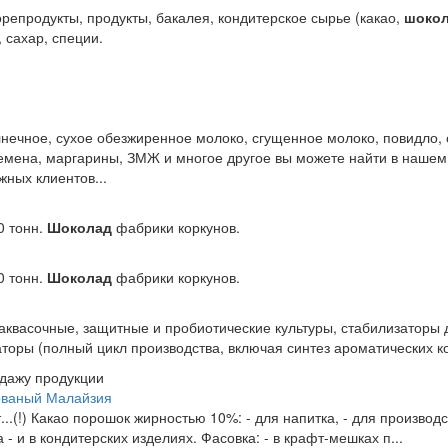
репродукты, продукты, бакалея, кондитерское сырье (какао,
шоко
 сахар, специи.
нечное, сухое обезжиренное молоко, сгущенное молоко, повидло, 
семена, маргарины, ЗМЖ и многое другое вы можете найти в нашем
жных клиентов...
0 тонн.
Шоколад
фабрики коркунов.
0 тонн.
Шоколад
фабрики коркунов.
заквасочные, защитные и пробиотические культуры, стабилизаторы 
торы (полный цикл производства, включая синтез ароматических ко
одажу продукции
ованый Малайзия
т...(!) Какао порошок жирностью 10%: - для напитка, - для производ
- и в кондитерских изделиях. Фасовка: - в крафт-мешках п...