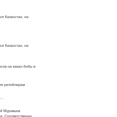
ся Казахстан, на
ся Казахстан, на
сов на какао-бобы в
ия ритейлерам
..
ий Муравьев
а. Соответственно,