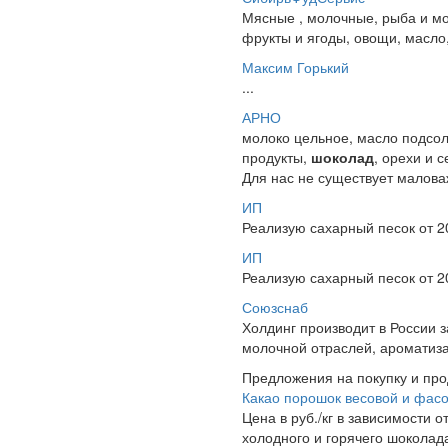
Мясные , молочные, рыба и мо
фрукты и ягоды, овощи, масло,
Максим Горький
...
АРНО
молоко цельное, масло подсол
продукты,
шоколад
, орехи и 
Для нас не существует малова
ИП
Реализую сахарный песок от 2
ИП
Реализую сахарный песок от 2
Союзснаб
Холдинг производит в России 
молочной отраслей, ароматиза
Предложения на покупку и пр
Какао порошок весовой и фас
Цена в руб./кг в зависимости о
холодного и горячего шоколада 