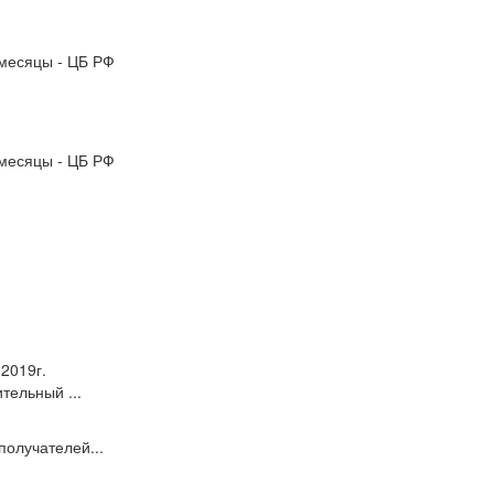
месяцы - ЦБ РФ
месяцы - ЦБ РФ
 2019г.
тельный ...
олучателей...