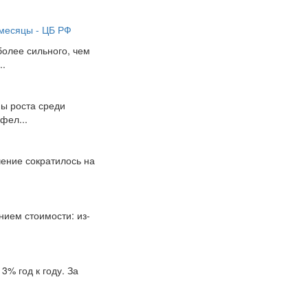
месяцы - ЦБ РФ
олее сильного, чем
..
пы роста среди
фел...
чение сократилось на
нием стоимости: из-
3% год к году. За