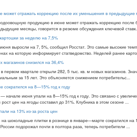
не может отражать коррекцию после их уменьшения в предыдущие 
лодоовощную продукцию в июне может отражать коррекцию после б
дыдущие месяцы, говорится в резюме обсуждения ключевой ставк.
картошки за неделю на 7,5%
 июня выросли на 7, 5%, сообщил Росстат. Это самые высокие тем
нах на которую информирует статведомство. Неделей ранее карто
х магазинов снизился на 36,4%
первом квартале открыли 282, 5 тыс. кв. м новых магазинов. Зна
имальным за 15 лет. Это объясняется снижением потребительс...
 сократился на 8—15% год к году
— начале июня упали на 8—15% год к году. Это связано с увеличе
рост цен на ягоды составил до 31%. Клубника в этом сезоне ...
али на 13% из-за роста цен
с на шоколадные плитки в рознице в январе—марте сократился на 1
России подорожал почти в полтора раза, теперь потребители ...