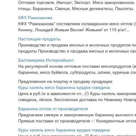
Оптовая торговля, Импорт, Экспорт. Мясо замороженное,
птицы, Баранина, Свиньи, Мясные деликатесы, Паштеты.
КФХ Рамазанова
КФХ "Рамазанова" поставляем охлажденное мясо оптом (Го
Конину, Лошадей Живым Весом! Живьем! от 110 р/кг!...
Настоящие продукты
Производство и продажа мясных и молочных продуктов пи
продукты Производство и продажа мясных и молочных про
Балтамерика Интернейшнл
На регулярной основе оптовые поставки мясопродуктов (в
баранина, мясо буйвола, субпродукты, шпики, куриные сос
Предложения на покупку и продажу продукции
Куры халяль мясо баранина курдюк говядина
Цена в руб./кг в зависимости от...(!) Куры халяль заморож
говядина, лёгкое. Бесплатная доставка по Нижнему Новгор
Баранина оптом от производителя
Предлагаем свежую и замороженную баранину высокого ка
Прямые поставки от производителя ✅ Конкурентные опто
Куры халяль мясо баранина курдюк говядина
Цена в руб./кг в зависимости от...(!) Куры халяль заморож