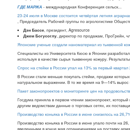
ГДЕ МАРЖА
- международная Конференция сельск...
23-24 июля в Москве состоится четвёртая летняя аграр
, Председатель Рабочей группы по агрологистике Общест
Дэн Бассе
, президент, Agresource
Джем
Богусоглу
, директор по продажам, ПроГрейн, ч
Японские ученые создали наноматериал из тыквенной ко
Специалисты из Университета Кюсю в Японии разработал
используя в качестве сырья тыквенную кожуру. Результат
Спрос на стейки в России упал на 13% за первый квартал 
В России стали меньше покупать стейки, продажи которых 
натуральном выражении. В то же время на 9—14% вырос 
Пакет законопроектов о мониторинге цен на продовольств
Госдума приняла в первом чтении законопроект, который
другим ведомствам данные о торговых сетях, их поставщи
Производство коньяка в России в июне снизилось на 26,7
Производство коньяка в России в июне упало почти на 26, 
введенными в конце мая ограничениями на поставку армян