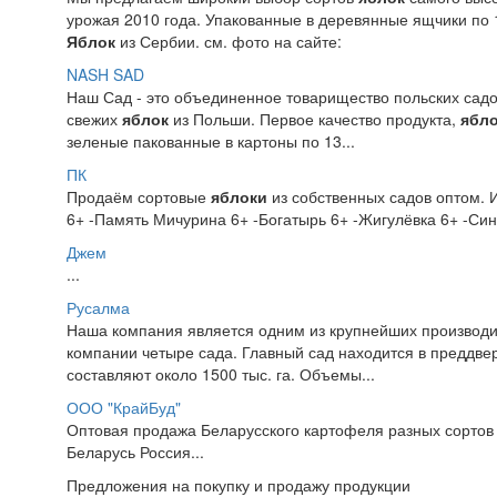
урожая 2010 года. Упакованные в деревянные ящчики по 
Яблок
из Сербии. см. фото на сайте:
NASH SAD
Наш Сад - это объединенное товарищество польских сад
свежих
яблок
из Польши. Первое качество продукта,
ябл
зеленые пакованные в картоны по 13...
ПК
Продаём сортовые
яблоки
из собственных садов оптом.
6+ -Память Мичурина 6+ -Богатырь 6+ -Жигулёвка 6+ -Син
Джем
...
Русалма
Наша компания является одним из крупнейших производ
компании четыре сада. Главный сад находится в преддве
составляют около 1500 тыс. га. Объемы...
ООО "КрайБуд"
Оптовая продажа Беларусского картофеля разных сортов
Беларусь Россия...
Предложения на покупку и продажу продукции