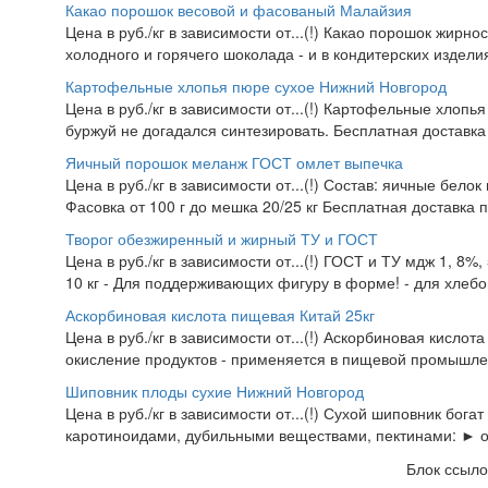
Какао порошок весовой и фасованый Малайзия
Цена в руб./кг в зависимости от...(!) Какао порошок жирно
холодного и горячего шоколада - и в кондитерских изделия
Картофельные хлопья пюре сухое Нижний Новгород
Цена в руб./кг в зависимости от...(!) Картофельные хлопья
буржуй не догадался синтезировать. Бесплатная доставка
Яичный порошок меланж ГОСТ омлет выпечка
Цена в руб./кг в зависимости от...(!) Состав: яичные белок
Фасовка от 100 г до мешка 20/25 кг Бесплатная доставка 
Творог обезжиренный и жирный ТУ и ГОСТ
Цена в руб./кг в зависимости от...(!) ГОСТ и ТУ мдж 1, 8%
10 кг - Для поддерживающих фигуру в форме! - для хлебоп
Аскорбиновая кислота пищевая Китай 25кг
Цена в руб./кг в зависимости от...(!) Аскорбиновая кисло
окисление продуктов - применяется в пищевой промышлен
Шиповник плоды сухие Нижний Новгород
Цена в руб./кг в зависимости от...(!) Сухой шиповник бог
каротиноидами, дубильными веществами, пектинами: ► 
Блок ссыло