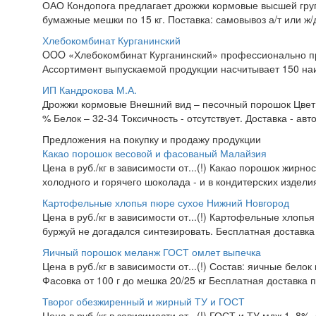
ОАО Кондопога предлагает дрожжи кормовые высшей груп
бумажные мешки по 15 кг. Поставка: самовывоз а/т или ж/
Хлебокомбинат Курганинский
OOO «Хлебокомбинат Курганинский» профессионально про
Ассортимент выпускаемой продукции насчитывает 150 наи
ИП Кандрокова М.А.
Дрожжи кормовые Внешний вид – песочный порошок Цвет -
% Белок – 32-34 Токсичность - отсутствует. Доставка - авт
Предложения на покупку и продажу продукции
Какао порошок весовой и фасованый Малайзия
Цена в руб./кг в зависимости от...(!) Какао порошок жирно
холодного и горячего шоколада - и в кондитерских изделия
Картофельные хлопья пюре сухое Нижний Новгород
Цена в руб./кг в зависимости от...(!) Картофельные хлопья
буржуй не догадался синтезировать. Бесплатная доставка
Яичный порошок меланж ГОСТ омлет выпечка
Цена в руб./кг в зависимости от...(!) Состав: яичные белок
Фасовка от 100 г до мешка 20/25 кг Бесплатная доставка 
Творог обезжиренный и жирный ТУ и ГОСТ
Цена в руб./кг в зависимости от...(!) ГОСТ и ТУ мдж 1, 8%