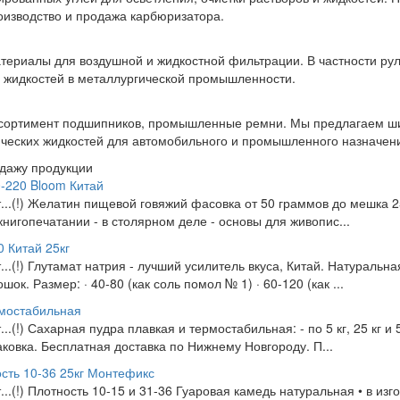
оизводство и продажа карбюризатора.
териалы для воздушной и жидкостной фильтрации. В частности р
жидкостей в металлургической промышленности.
ссортимент подшипников, промышленные ремни. Мы предлагаем ш
ческих жидкостей для автомобильного и промышленного назначени
одажу продукции
-220 Bloom Китай
т...(!) Желатин пищевой говяжий фасовка от 50 граммов до мешка 25
нигопечатании - в столярном деле - основы для живопис...
 Китай 25кг
т...(!) Глутамат натрия - лучший усилитель вкуса, Китай. Натуральн
ок. Размер: · 40-80 (как соль помол № 1) · 60-120 (как ...
рмостабильная
...(!) Сахарная пудра плавкая и термостабильная: - по 5 кг, 25 кг и 50
ковка. Бесплатная доставка по Нижнему Новгороду. П...
сть 10-36 25кг Монтефикс
т...(!) Плотность 10-15 и 31-36 Гуаровая камедь натуральная • в из