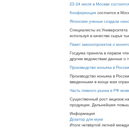
23-24 июля в Москве состоит
Конференция
состоится в Мос
Японские ученые создали нано
Специалисты из Университета
используя в качестве сырья т
Пакет законопроектов о монит
Госдума приняла в первом чте
другим ведомствам данные о то
Производство коньяка в Росси
Производство коньяка в России
введенными в конце мая ограни
Часть пивного рынка в РФ може
Существенный рост акцизов на
продукции. Дальнейшее повышен
Информация
Дозатор для муки
Итоги четвёртой летней межд