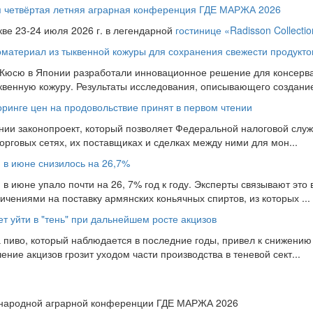
ся четвёртая летняя аграрная конференция ГДЕ МАРЖА 2026
кве 23-24 июля 2026 г. в легендарной
гостинице «Radisson Collecti
материал из тыквенной кожуры для сохранения свежести продукто
 Кюсю в Японии разработали инновационное решение для консерва
ыквенную кожуру. Результаты исследования, описывающего создание 
оринге цен на продовольствие принят в первом чтении
нии законопроект, который позволяет Федеральной налоговой слу
рговых сетях, их поставщиках и сделках между ними для мон...
и в июне снизилось на 26,7%
 в июне упало почти на 26, 7% год к году. Эксперты связывают это 
чениями на поставку армянских коньячных спиртов, из которых ...
т уйти в "тень" при дальнейшем росте акцизов
 пиво, который наблюдается в последние годы, привел к снижению
ие акцизов грозит уходом части производства в теневой сект...
ународной аграрной конференции ГДЕ МАРЖА 2026