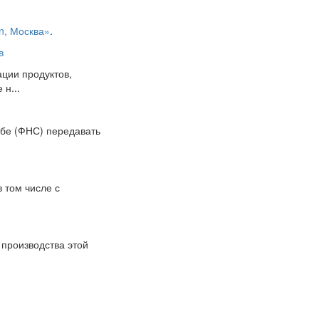
on, Москва»
.
в
ции продуктов,
н...
жбе (ФНС) передавать
в том числе с
 производства этой