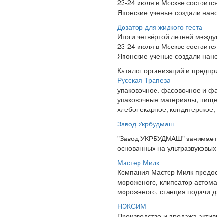
23-24 июля в Москве состоит
Японские ученые создали нано
Дозатор для жидкого теста
Итоги четвёртой летней межд
23-24 июля в Москве состоит
Японские ученые создали нано
Каталог организаций и предпр
Русская Трапеза
упаковочное, фасовочное и фа
упаковочные материалы, пище
хлебопекарное, кондитерское,
Завод Укрбудмаш
"Завод УКРБУДМАШ" занимаетс
основанных на ультразвуковых 
Мастер Милк
Компания Мастер Милк предос
мороженого, клипсатор автома
мороженого, станция подачи д
НЭКСИМ
Производство и продажа актив