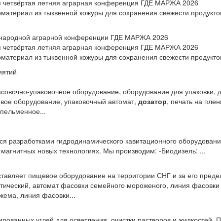
ся четвёртая летняя аграрная конференция ГДЕ МАРЖА 2026
материал из тыквенной кожуры для сохранения свежести продукто
ународной аграрной конференции ГДЕ МАРЖА 2026
ся четвёртая летняя аграрная конференция ГДЕ МАРЖА 2026
материал из тыквенной кожуры для сохранения свежести продукто
иятий
совочно-упаковочное оборудование, оборудование для упаковки, 
вое оборудование, упаковочный автомат,
дозатор
, печать на пле
 пельменное...
я разработками гидродинамического кавитационного оборудования
магнитных новых технологиях. Мы производим: -Биодизель: ...
тавляет пищевое оборудование на территории СНГ и за его преде
тический, автомат фасовки семейного мороженого, линия фасовки
жема, линия фасовки...
ированных углей для осветления, очистки растворов и жидкостей. 