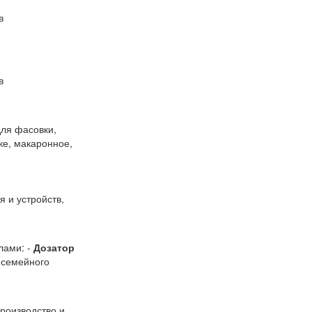
в
в
для фасовки,
нке, макаронное,
 и устройств,
лами: -
Дозатор
 семейного
Производство и