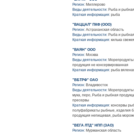
Регион:
Миллерово
Виды деятельности:
Рыба и рыбная
Краткая информация:
рыба
"ВАЦЦАЛ" ПКФ (ООО)
Регион:
Астраханская область
Виды деятельности:
Рыба и рыбная
Краткая информация:
килька свеже
"ВАЯН" ООО
Регион:
Москва
Виды деятельности:
Морепродукты 
продукция не консервированная
Краткая информация:
рыба вяленая
"ВБТРФ" ОАО
Регион:
Владивосток
Виды деятельности:
Морепродукты и
мука, перо, Рыба и рыбная продук
пресервы
Краткая информация:
консервы рыб
полуфабрикаты рыбные, изделия б
продукция непищевая, рыба морож
"ВЕГА ЛТД" НПП (ЗАО)
Регион:
Мурманская область