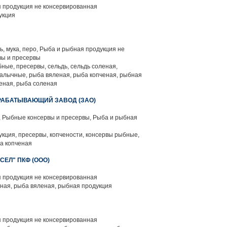
 продукция не консервированная
укция
ть, мука, перо, Рыба и рыбная продукция не
вы и пресервы
ные, пресервы, сельдь, сельдь соленая,
алычные, рыба вяленая, рыба копченая, рыбная
еная, рыба соленая
АБАТЫВАЮЩИЙ ЗАВОД (ЗАО)
 Рыбные консервы и пресервы, Рыба и рыбная
кция, пресервы, копчености, консервы рыбные,
ба копченая
ЕЛ" ПКФ (ООО)
 продукция не консервированная
ая, рыба вяленая, рыбная продукция
 продукция не консервированная