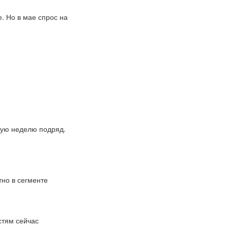
. Но в мае спрос на
тую неделю подряд.
тно в сегменте
стям сейчас