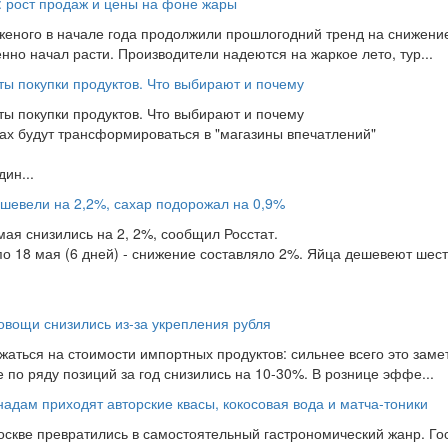
: рост продаж и цены на фоне жары
еного в начале года продолжили прошлогодний тренд на снижение
но начал расти. Производители надеются на жаркое лето, тур...
ы покупки продуктов. Что выбирают и почему
ы покупки продуктов. Что выбирают и почему
ах будут трансформироваться в "магазины впечатлений"
ин...
ешевели на 2,2%, сахар подорожал на 0,9%
мая снизились на 2, 2%, сообщил Росстат.
по 18 мая (6 дней) - снижение составляло 2%. Яйца дешевеют шес
вощи снизились из-за укрепления рубля
жаться на стоимости импортных продуктов: сильнее всего это заме
те по ряду позиций за год снизились на 10-30%. В рознице эффе...
дам приходят авторские квасы, кокосовая вода и матча-тоники
скве превратились в самостоятельный гастрономический жанр. Го