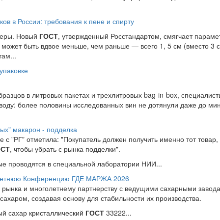
ов в России: требования к пене и спирту
меры. Новый
ГОСТ
, утвержденный Росстандартом, смягчает параме
 может быть вдвое меньше, чем раньше — всего 1, 5 см (вместо 3 с
ам...
 упаковке
бразцов в литровых пакетах и трехлитровых bag-in-box, специалис
воду: более половины исследованных вин не дотянули даже до ми
дых" макарон - подделка
 с "РГ" отметила: "Покупатель должен получить именно тот товар, 
ОСТ
, чтобы убрать с рынка подделки".
ые проводятся в специальной лаборатории НИИ...
ю летнюю Конференцию ГДЕ МАРЖА 2026
м рынка и многолетнему партнерству с ведущими сахарными заво
сахаром, создавая основу для стабильности их производства.
й сахар кристаллический
ГОСТ
33222...