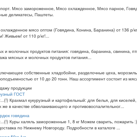
спорт. Мясо замороженное, Мясо охлажденное, Мясо парное, Говя
ные деликатесы, Паштеты.
охлажденное мясо оптом (Говядина, Конина, Баранина) от 136 р/кг
Живьем! от 110 р/кг!...
х и молочных продуктов питания: говядина, баранина, свинина, п
ажа мясных и молочных продуктов питания...
включающее собственные хладобойни, разделочные цеха, морозиль
подъемностью от 10 до 20 тонн. Наш ассортимент состоит из мяса 
одажу продукции
рузный ГОСТ
т...(!) Крахмал кукурузный и картофельный: для белья, для киселей,
так же в качестве обволакивающего и противовоспалительног...
урдюк говядина
т...(!) Куры халяль замороженные 1, 8 кг Можем сварить, пожарить :
доставка по Нижнему Новгороду. Подробности в каталоге ...
мол 50кг 1кг