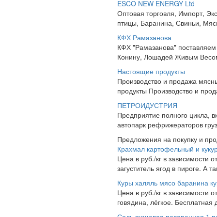
ESCO NEW ENERGY Ltd
Оптовая торговля, Импорт, Эк
птицы, Баранина, Свиньи, Мяс
КФХ Рамазанова
КФХ "Рамазанова" поставляем 
Конину, Лошадей Живым Весом! 
Настоящие продукты
Производство и продажа мясны
продукты Производство и прод
ПЕТРОИДУСТРИЯ
Предприятие полного цикла, 
автопарк рефрижераторов грузо
Предложения на покупку и пр
Крахмал картофельный и куку
Цена в руб./кг в зависимости о
загуститель ягод в пироге. А 
Куры халяль мясо баранина к
Цена в руб./кг в зависимости о
говядина, лёгкое. Бесплатная 
Соль пищевая поваренная 1 по