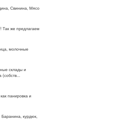
дина, Свинина, Мясо
! Так же предлагаем
тица, молочные
ные склады и
(собств...
 как панировка и
) Баранина, курдюк,