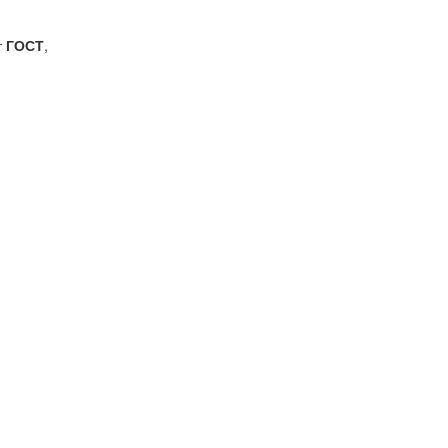
т
ГОСТ
,