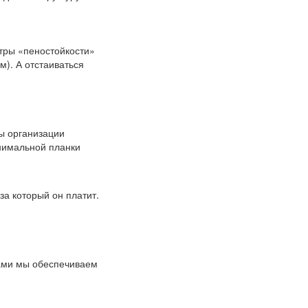
тры «пеностойкости»
м). А отстаиваться
ты организации
нимальной планки
за который он платит.
дами мы обеспечиваем