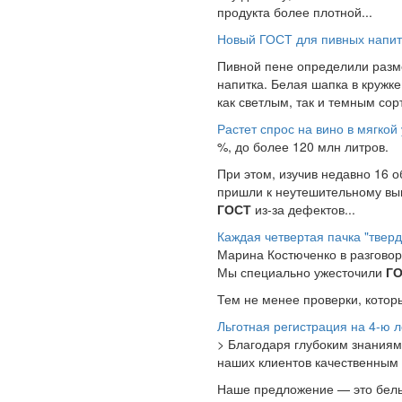
продукта более плотной...
Новый ГОСТ для пивных напитк
Пивной пене определили раз
напитка. Белая шапка в кружке
как светлым, так и темным сорт
Растет спрос на вино в мягкой
%, до более 120 млн литров.
При этом, изучив недавно 16 о
пришли к неутешительному вы
ГОСТ
из-за дефектов...
Каждая четвертая пачка "твер
Марина Костюченко в разговоре
Мы специально ужесточили
Г
Тем не менее проверки, котор
Льготная регистрация на 4-
> Благодаря глубоким знания
наших клиентов качественным 
Наше предложение — это белы